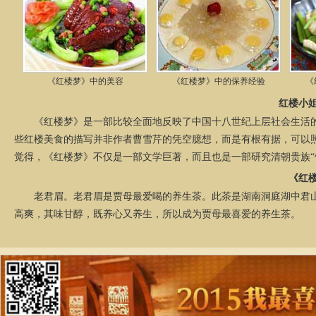
《红楼梦》中的美容
《红楼梦》中的保养经验
《
红楼小
《红楼梦》是一部比较全面地反映了中国十八世纪上层社会生活的
些红楼美食的描写并非作者曹雪芹的凭空臆想，而是有根有据，可以
觉得，《红楼梦》不仅是一部文学巨著，而且也是一部研究清朝贵族“饮
《红
老君眉。老君眉是贾母最爱喝的养生茶。此茶是湖南洞庭湖中君山
高爽，其味甘醇，既养心又养生，所以成为贾母最喜爱的养生茶。