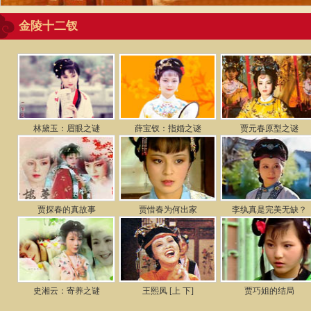
金陵十二钗
林黛玉：眉眼之谜
薛宝钗：指婚之谜
贾元春原型之谜
贾探春的真故事
贾惜春为何出家
李纨真是完美无缺？
史湘云：寄养之谜
王熙凤 [上
下]
贾巧姐的结局