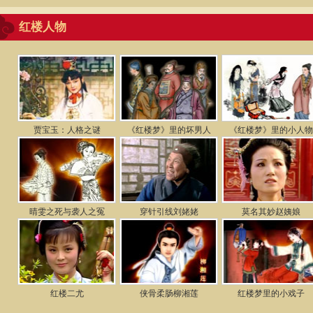
红楼人物
贾宝玉：人格之谜
《红楼梦》里的坏男人
《红楼梦》里的小人
晴雯之死与袭人之冤
穿针引线刘姥姥
莫名其妙赵姨娘
红楼二尤
侠骨柔肠柳湘莲
红楼梦里的小戏子