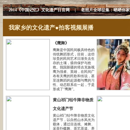
2014《中国记忆》文化遗产日官网
|
老照片全球征集：晒晒你家
我家乡的文化遗产●拍客视频展播
《鹰舞》
鹰舞是中国民间极具特色的
传统舞蹈形式，目前，这些
珍贵的民间艺术日渐失去生
存的土壤，亟待保护与抢
救。我国新疆的塔吉克族视
鹰为强者、英雄，在民间广
布有关鹰的民歌和传说，甚
至连舞蹈的起源都与鹰的习
性、动态联系在一起，于是
形成了“鹰舞”。
黄山祁门牯牛降非物质
文化遗产节
黄山祁门牯牛降非物质文化
遗产节，以自然山水风光为
载体，通过目连戏、傩舞、
采茶扑蝶舞、茶艺茶道、养