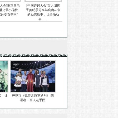
词大会]王立群老
[中国诗词大会]百人团选
“谢公最小偏怜
手黄明霞分享与病魔斗争
嫁黔娄百事乖”
的励志故事，让全场动
容……
者：徐
开场诗《赋得古原草送别》 朗
诵者：百人选手团