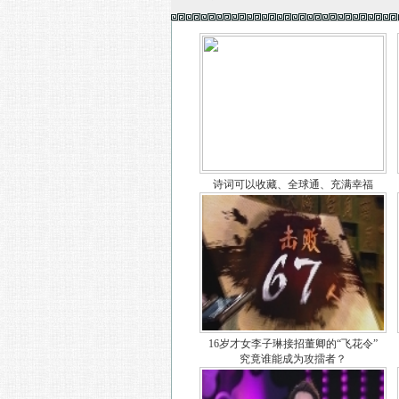
诗词可以收藏、全球通、充满幸福
16岁才女李子琳接招董卿的“飞花令”
究竟谁能成为攻擂者？