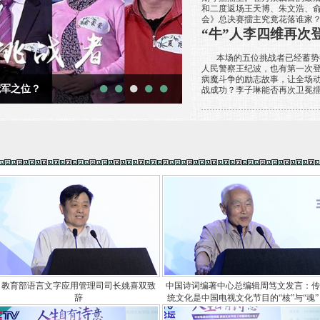
和二度返场王天博、朱文浩、
会》总决赛擂主究竟花落谁家
“牛”人李四维再次
本场的五位挑战者已经蓄势待
人民警察王纪波，也有第一次
病魔斗争的励志故事，让全场
冠军之位？
战成功？李子琳能否再次卫冕
教育部语言文字应用管理司司长姚喜双致
中国诗词编著中心总编辑周笃文发言：
辞
统文化是中国电视文化节目的“核”与“魂”