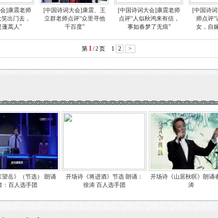
大会]康震老师
[中国诗词大会]康震、王
[中国诗词大会]康震老师
[中国诗
大笑出门去，
立群老师点评“众里寻他
点评“人似秋鸿来有信，
师点评
是蓬蒿人”
千百度”
事如春梦了无痕”
女，自
1
第
/
2
页
1
2
>
《望岳》（节选） 朗诵
开场诗《将进酒》节选 朗诵：
开场诗《山居秋暝》朗诵
者：百人选手团
徐涛 百人选手团
涛