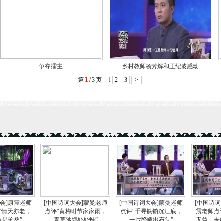
争夺擂主
乡村教师杨芳辉和王纪波感动
1
第
/
3
页
1
2
3
>
大会]康震老师
[中国诗词大会]蒙曼老师
[中国诗词大会]蒙曼老师
[中国诗
有情天亦老，
点评“黄梅时节家家雨，
点评“千寻铁锁沉江底，
震老师点
道是沧桑”
青草池塘处处蛙”
一片降幡出石头”
无益，未