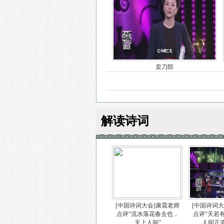
卖刀郎
解读诗词
[中国诗词大会]康震老师
[中国诗词
点评“流水落花春去也，
点评“天若
天上人间”
人间正