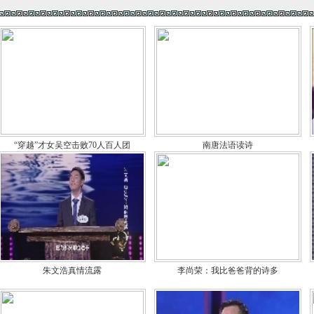
“穿越”才女吴空击败70人百人团
南唐法语读诗
朱文浩真情流露
李尚荣：我比爸爸背的诗多