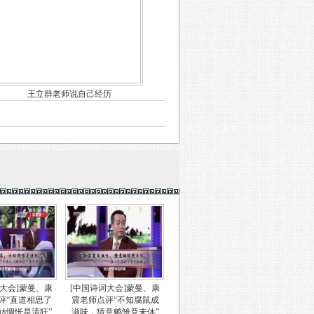
王立群老师说自己经历
词大会]蒙曼、康
[中国诗词大会]蒙曼、康
评“直道相思了
震老师点评“不知腐鼠成
妨惆怅是清狂”
滋味，猜意鹓雏竟未休”