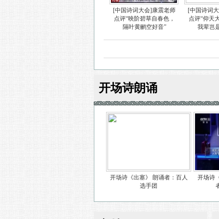
[中国诗词大会]康震老师
[中国诗词
点评“映阶碧草自春色，
点评“仰天
隔叶黄鹂空好音”
我辈岂
开场诗朗诵
开场诗《出塞》 朗诵者：百人
开场诗
选手团