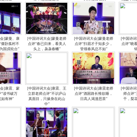
大会]蒙曼、康
[中国诗词大会]蒙曼老师
[中国诗词大会]蒙曼老师
[中国诗
“僵卧孤村不
点评“春已归来，看美人
点评“扫眉才子知多少，
点评“晓
为国戍轮台”
头上，袅袅春幡”
管领春风总不如”
大会]康震、蒙
[中国诗词大会]康震、王
[中国诗词大会]康震老师
[中国诗
评“读书破万
立群老师点评“不识庐山
点评“酒困路长惟欲睡，
师点评
笔如有神”
真面目，只缘身在此山
日高人渴漫思茶”
干，梨
中”