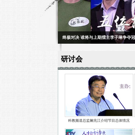
终极对决 谁将与上期擂主李子琳争夺
研讨会
科教频道总监阚兆江介绍节目总体情况