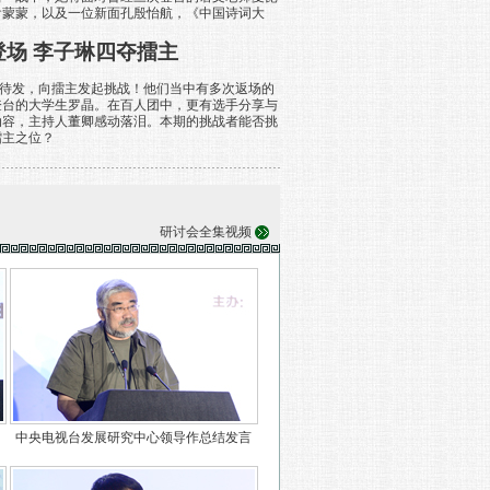
俞蒙蒙，以及一位新面孔殷怡航，《中国诗词大
？
登场 李子琳四夺擂主
发，向擂主发起挑战！他们当中有多次返场的
登台的大学生罗晶。在百人团中，更有选手分享与
动容，主持人董卿感动落泪。本期的挑战者能否挑
擂主之位？
研讨会全集视频
传
中央电视台发展研究中心领导作总结发言