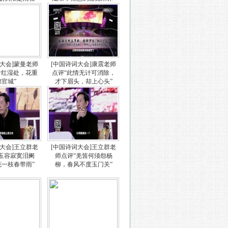
词大会]蒙曼老师
[中国诗词大会]康震老师
看红湿处，花重
点评“此情无计可消除，
锦官城”
才下眉头，却上心头”
词大会]王立群老
[中国诗词大会]王立群老
“玉容寂寞泪阑
师点评“羌笛何须怨杨
花一枝春带雨”
柳，春风不度玉门关”