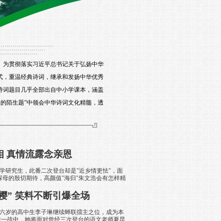
。为贯彻落实习近平总书记关于弘扬中华
式，重温经典诗词，继承和发扬中华优秀
诗词题目几乎全部出自中小学课本，涵盖
的陌生题”中领会中华诗词文化精髓，透
相 真情流露念亲恩
研究生，此番二次登台却是"近乡情更怯"，面
探母的殷切期待，高颜值"海归"朱文浩会有怎样精
樱” 笑料不断引爆全场
岁的高中生李子琳继续蝉联擂主之位，成为本
后一战中，她将面对曾经三次登台的语文老师夏昆