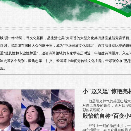
以“赏中华诗词，寻文化基因，品生活之美”为宗旨的大型文化类演播室益智竞赛节目
诗词，深深印在国民大众的脑子里，成为“中华民族文化基因”，通过演播室比赛的形
重“普及性和专业性并重”，邀请诗词领域的专家学者历时近一年组建诗词题库。入选
咏史等各个类别，聚焦忠孝、仁义、爱国等中华优秀传统文化主题，带领观众在“熟悉
观。
小"赵又廷"惊艳亮
他是阳光帅气的英国巴斯大学
对自己喜爱的舞台， 面对回乡
彩的表现呢？
殷怡航自称“百变小
经过上一期的激烈比拼，十六
期守擂擂主。在万众瞩目的最