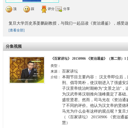
顶
踩
评分
分享
复旦大学历史系姜鹏副教授，与我们一起品读《资治通鉴》，感受
[查看全部]
分集视频
《百家讲坛》 20150906 《资治通鉴》（第二部）
类型：
百家讲坛
来源：
本期节目主要内容： 汉文帝即位后
介绍：
刑、倡导简朴，使汉朝进入了强盛安
子汉景帝统治时期称为“文景之治”，
为汉武帝将汉朝推向顶峰奠定了基础
盛世贤君。然而，司马光在《资治通
了不同的评价。他认为汉文帝的贤德
马光为什么会有这样的观点呢？复旦
（《百家讲坛》 20150906 《资治
慧）