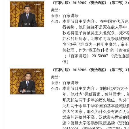
《百家讲坛》 20150907 《资治通鉴》（第二部）
类型：
百家讲坛
来源：
本期节目主要内容： 在中国古代历
介绍：
得善终，他们往往不是死在敌人手中
秋名将伍子胥被吴王夫差冤杀、死不
邦和吕后所杀，明末名将袁崇焕被昏君
烹”似乎已经成为一种历史魔咒，帝
何处理，作为“帝王教科书”的《资治
（《百家讲坛》 20150907 《资治
恨）
《百家讲坛》 20150908 《资治通鉴》（第二部）
类型：
百家讲坛
来源：
本期节目主要内容： 刘彻七岁为太
介绍：
年。他对内“罢黜百家，独尊儒术”，
形态长达两千多年的历史地位，对外“
此后两千余年中华帝国的基本疆域版
强大的国家，那么为什么会有两百万
武帝的评价并不高，汉武帝去世前的
迹？复旦大学姜鹏副教授品读《资治
20150908 《资治通鉴》（第二部）