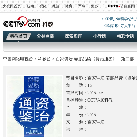
央视网首页
新闻
视频
经济
体育
军事
更多
节目官网
中国青少年科学总动
《等着我》寻人平台
科教首页
分类点播
探索图库
排行榜
精彩专题
中国网络电视台
>
科教台
> 百家讲坛 姜鹏品读《资治通鉴》（第二部
节目名称：
百家讲坛 姜鹏品读《资治
集 数：16
首播时间：2015-9-6
首播频道：CCTV-10科教
产 地：
年 份：2015
来 源：百家讲坛
语 种：