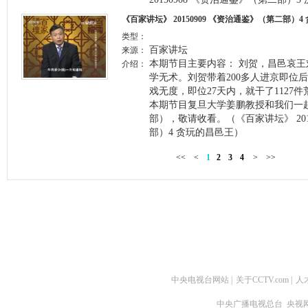
《百家讲坛》 20150909 《资治通鉴》（第二部）
类型：
百家讲坛
来源：
本期节目主要内容： 刘贺，昌邑哀
介绍：
学无术。刘贺带着200多人进京即位
戏无度，即位27天内，就干了1127
本期节目复旦大学姜鹏教授和我们一
部），敬请收看。（《百家讲坛》 201
部）4 贪玩的昌邑王）
<<
<
1
2
3
4
>
>>
中央电视台网站
|
关于CCTV.com
|
人
中央广播电视总台 央视