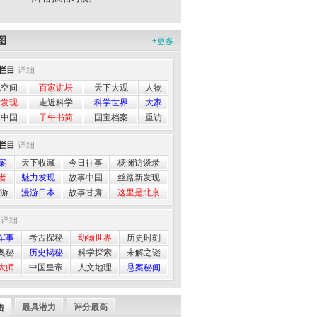
图
+
更多
栏目
详细
色空间
百家讲坛
天下大观
人物
索发现
走近科学
科学世界
大家
遍中国
子午书简
国宝档案
重访
栏目
详细
案
天下收藏
今日往事
杨澜访谈录
者
魅力发现
故事中国
丝路新发现
 游
漫游日本
故事甘肃
这里是北京
详细
军事
考古探秘
动物世界
历史时刻
奥秘
历史揭秘
科学探索
未解之谜
大师
中国皇帝
人文地理
悬案秘闻
最具潜力
评分最高
击