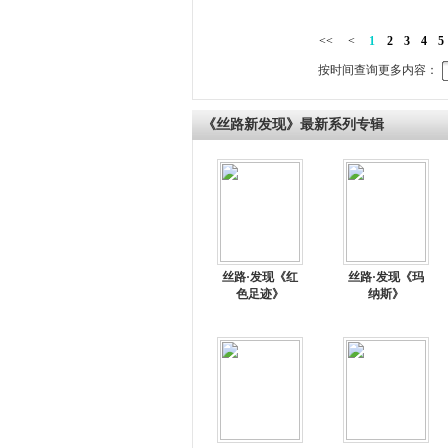
<<
<
1
2
3
4
5
按时间查询更多内容：
《丝路新发现》最新系列专辑
丝路·发现《红
丝路·发现《玛
色足迹》
纳斯》