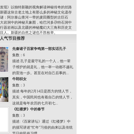
发现》以独特新颖的视角解读神秘传奇的丝路
新疆这块古老土地上有那么多的神秘文化遗存
谜：阿尔泰山青河一带的麦田圈型的古巨石
大岩洞中的神秘天象图，哈巴河多尕特石洞中
行器岩画以及北疆的神秘魔幻大三角和历史文
目人。新疆的自然之谜也不胜枚举。
 人气节目推荐
先秦诸子百家争鸣第一部实话孔子
集数：6
描述:孔子是最守礼的一个人，他一辈
子维护的就是礼，他一举一动都不越礼
的雷池一步。甚至在对自己后事的...
牛郎织女
集数：3
描述:每年的2月14日是西方的情人节，
其实，中国民间也有着自己的情人节，
这就是每年农历的七月初七...
《红楼梦》中的春节
集数：3
描述:《百家讲坛》通过《红楼梦》中
的描写讲述“忙年”习俗的由来以及传统
节日的民俗习惯。