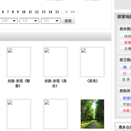
6
7
8
9
10
11
12
13
14
15
...
>
>>
探索地
26年
8月
6日
按央视
绿
探
走
按卫视
档 
行 
世 界
丝路·发现《鄯
丝路·发现《昌
《若羌》
善》
吉》
按热词
军情
宇宙
名家
最多点