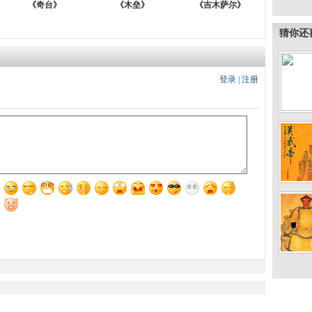
《奇台》
《木垒》
《吉木萨尔》
猜你还
登录
|
注册