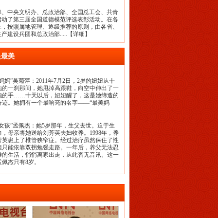
、中央文明办、总政治部、全国总工会、共青
启动了第三届全国道德模范评选表彰活动。在各
上，按照属地管理、逐级推荐的原则，由各省、
建设兵团和总政治部.....【详细】
是最美
妈妈”吴菊萍
：2011年7月2日，2岁的妞妞从十
地的一刹那间，她甩掉高跟鞋，向空中伸出了一
抱的手……十天以后，妞妞醒了，这是她缔造的
奇迹。她拥有一个最响亮的名字——“最美妈
女孩”孟佩杰
：她5岁那年，生父去世。迫于生
力，母亲将她送给刘芳英夫妇收养。1998年，养
芳英患上了椎管狭窄症。经过治疗虽然保住了性
但只能依靠双拐勉强走路。一年后，养父无法忍
难的生活，悄悄离家出走，从此杳无音讯。这一
孟佩杰只有8岁。