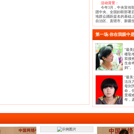
活动背景：
今年3月，中央宣传部
团中央、全国妇联部署
地群众踊跃提名的基础
自治区、直辖市、新疆生产
第一场:你在我眼中
“最美
楼坠
双接
生命
妈”。
“最美
活压
母刘
命，
受艰
年，