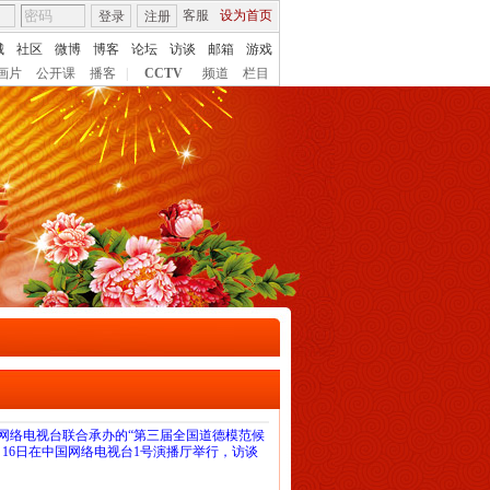
客服
设为首页
登录
注册
城
社区
微博
博客
论坛
访谈
邮箱
游戏
画片
公开课
播客
|
CCTV
频道
栏目
网络电视台联合承办的“第三届全国道德模范候
月16日在中国网络电视台1号演播厅举行，访谈