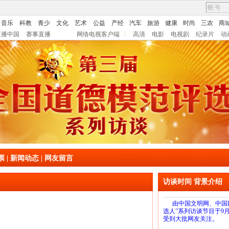
音乐
科教
青少
文化
艺术
公益
产经
汽车
旅游
健康
时尚
三农
商
直播中国
赛事直播
网络电视客户端
|
高清
电影
电视剧
纪录片
动
票
|
新闻动态
|
网友留言
访谈时间 背景介绍
由中国文明网、中国
选人”系列访谈节目于9
受到大批网友关注。