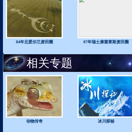
04年北爱尔兰麦田圈
07年瑞士康塞莱斯麦田圈
相关专题
动物传奇
冰川探秘