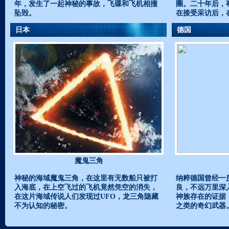
年，发生了一起神秘的事故，飞碟和飞机相撞
圈。二十年后，
坠毁。
在接受采访后，
日本
德国
魔鬼三角
神秘的海域魔鬼三角，在这里有无数船只被打
纳粹德国曾经一
入海底，在上空飞过的飞机竟然凭空的消失，
良，不远万里深
在这片海域传说人们发现过UFO，龙三角隐藏
神族存在的证据
不为认知的秘密。
之类的奇幻武器