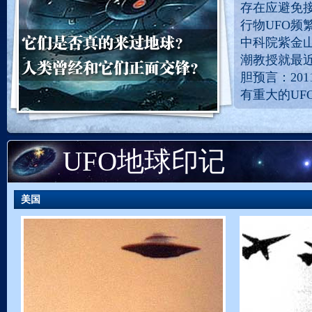
存在应避免
行物UFO频
中科院紫金
潮教授就最近
胆预言：201
有重大的UF
UFO地球印记
美国