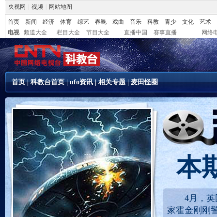
央视网
|
视频
|
网站地图
首页
新闻
经济
体育
综艺
春晚
戏曲
音乐
科教
青少
文化
艺术
电视
频道大全
栏目大全
节目大全
直播中国
赛事直播
网络
首页
|
科教台首页
|
ufo资讯
|
相关专题
|
麦田怪圈
本
4月，
家霍金刚刚