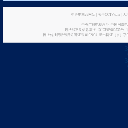
中央电视台网站
|
关于CCTV.com
|
人
中央广播电视总台 中国网络电
违法和不良信息举报
京ICP证060535号
网上传播视听节目许可证号 0102004
新出网证（京）字0
3
3