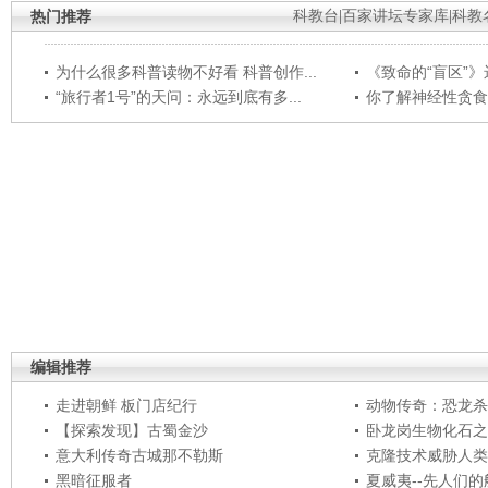
热门推荐
科教台
|
百家讲坛专家库
|
科教
为什么很多科普读物不好看 科普创作...
《致命的“盲区”》远
“旅行者1号”的天问：永远到底有多...
你了解神经性贪食
编辑推荐
走进朝鲜 板门店纪行
动物传奇：恐龙杀
【探索发现】古蜀金沙
卧龙岗生物化石之
意大利传奇古城那不勒斯
克隆技术威胁人类
黑暗征服者
夏威夷--先人们