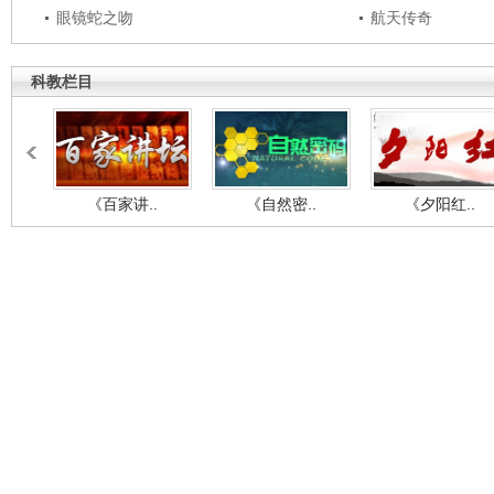
眼镜蛇之吻
航天传奇
科教栏目
《百家讲..
《自然密..
《夕阳红..