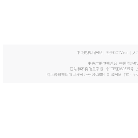
中央电视台网站
|
关于CCTV.com
|
人
中央广播电视总台 中国网络电
违法和不良信息举报
京ICP证060535号
网上传播视听节目许可证号 0102004
新出网证（京）字0