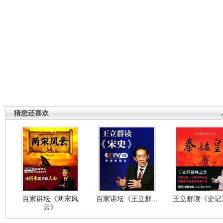
猜您还喜欢
百家讲坛《两宋风
百家讲坛《王立群...
王立群读《史记》
云》