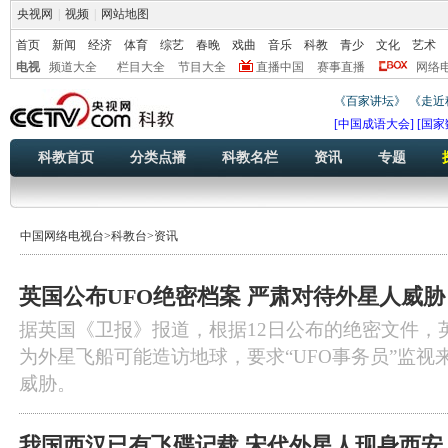
央视网
|
视频
|
网站地图
首页
新闻
经济
体育
综艺
春晚
戏曲
音乐
科教
青少
文化
艺术
电视
频道大全
栏目大全
节目大全
直播中国
赛事直播
网络
《百家讲坛》
《走近
[中国成语大会]
[国家
科教首页
分类点播
科教名栏
资讯
专题
中国网络电视台
>科教台
>资讯
英国公布UFO绝密档案 严肃对待外星人威胁
据英国《卫报》报道，根据12日公布的绝密文件，
为外星飞船可能造访地球，要求“UFO事务员”监视
威胁。
我国西汉已有飞碟记载 宋代外星人现身西安