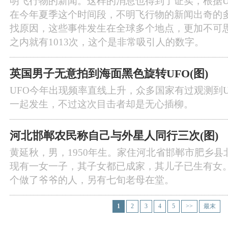
明飞行物的新闻。这样的消息也得到了证实，根据U
在今年夏季这个时间段，不明飞行物的新闻出奇的
找原因，这些事件发生在全球多个地点，更加不可
之内就有1013次，这个是非常吸引人的数字。
英国男子无意拍到海面黑色旋转UFO(图)
UFO今年出现频率直线上升，众多国家有过观测到
一起发生，不过这次目击者却是无心插柳。
河北邯郸农民称自己与外星人同行三次(图)
黄延秋，男，1950年生。家住河北省邯郸市肥乡
现有一女一子，其子女都已成家，其儿子已生有女
个做了爷爷的人，另有七旬老母在堂。
1
2
3
4
5
>>
最末