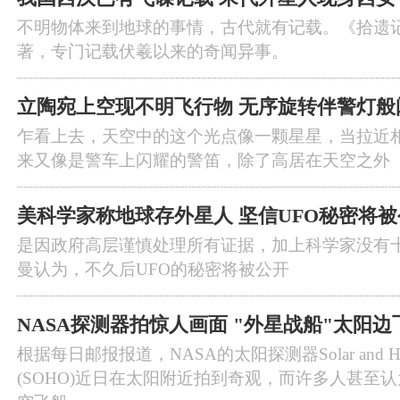
不明物体来到地球的事情，古代就有记载。《拾遗
著，专门记载伏羲以来的奇闻异事。
立陶宛上空现不明飞行物 无序旋转伴警灯般
乍看上去，天空中的这个光点像一颗星星，当拉近
来又像是警车上闪耀的警笛，除了高居在天空之外
美科学家称地球存外星人 坚信UFO秘密将
是因政府高层谨慎处理所有证据，加上科学家没有
曼认为，不久后UFO的秘密将被公开
NASA探测器拍惊人画面 "外星战船"太阳
根据每日邮报报道，NASA的太阳探测器Solar and Heliosph
(SOHO)近日在太阳附近拍到奇观，而许多人甚至