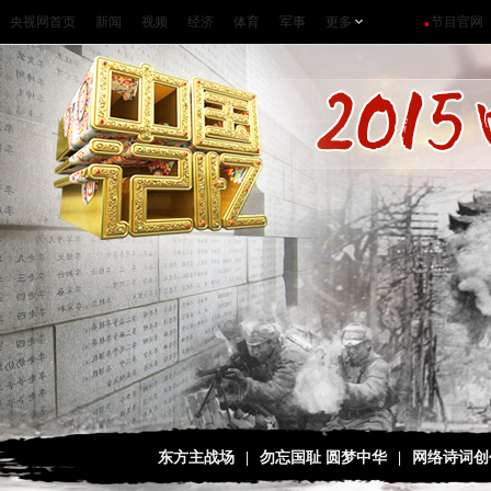
央视网首页
新闻
视频
经济
体育
军事
更多
节目官网
东方主战场
|
勿忘国耻 圆梦中华
|
网络诗词创