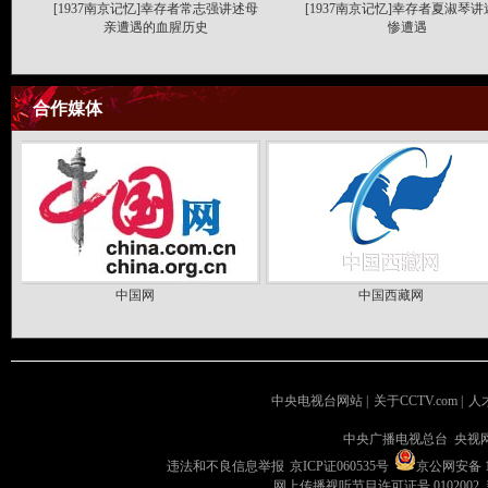
[1937南京记忆]幸存者常志强讲述母
[1937南京记忆]幸存者夏淑琴
亲遭遇的血腥历史
惨遭遇
合作媒体
中国网
中国西藏网
中央电视台网站
|
关于CCTV.com
|
人
中央广播电视总台 央视
违法和不良信息举报
京ICP证060535号
京公网安备 11
网上传播视听节目许可证号 0102002