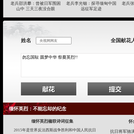
老兵邵洪攀：曾被日军围困
老兵李光钿：探寻缅甸中国
老兵
山中 三天三夜没合眼
远征军足迹
姓名
全国献花
缅怀英烈：不能忘却的纪念
缅怀英烈楹联诗词征集
怀
2015年是世界反法西斯战争胜利和中国人民抗日
抗日将军驰满