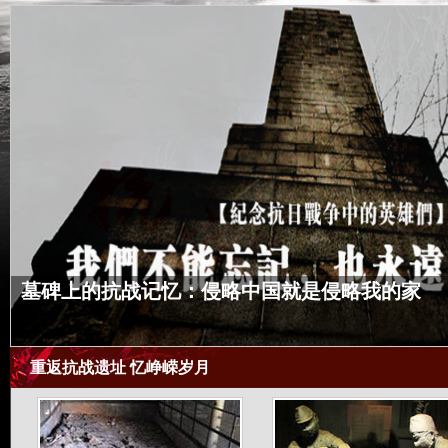
墓碑上的抗战记忆：侵略中国就是侵略我的家
重返抗战遗址 忆峥嵘岁月