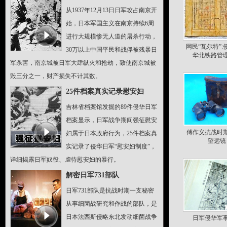
从1937年12月13日日军攻占南京开
始，日本军国主义在南京持续6周
进行大规模惨无人道的屠杀行动，
网民“瓦尔特”:
30万以上中国平民和战俘被残暴日
华北铁路管
军杀害，南京城被日军大肆纵火和抢劫，致使南京城被
毁三分之一，财产损失不计其数。
25件档案真实记录慰安妇
吉林省档案馆发掘的89件侵华日军
档案显示，日军战争期间强征慰安
傅作义抗战时
妇属于日本政府行为，25件档案真
望远镜
实记录了侵华日军“慰安妇制度”，
详细揭露日军奴役、虐待慰安妇的暴行。
解密日军731部队
日军731部队是抗战时期一支秘密
从事细菌战研究和作战的部队，是
日本法西斯侵略东北发动细菌战争
日军侵华军