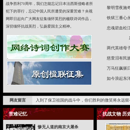
战争胜利70周年，我们怎能忘记日本法西斯侵略者所
黎明雪夜施奇
犯下的罪行，忘记中国人民所遭受的深重苦难？央视
铁狱三番心永
网即日起向广大网友征集缅怀英烈的楹联诗词作品，
深切缅怀抗战英烈，弘扬爱国主义精神。
忠魂碧血松江
两代英雄母子
慈萱泪有民族
万马狂飙驱日
如今浪起东洋
自己有限的生命投入到了保卫祖国的战斗中，你们胜利的微笑将永远留在
网友留言
自己有限的生命投入到了保卫祖国的战斗中，你们胜利的微笑将永远留在
苦难记忆
抗战文物 历
惨无人道的南京大屠杀