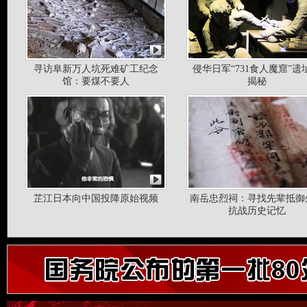
寻访阜新万人坑死难矿工纪念
侵华日军“731食人魔窟”遗
馆：要煤不要人
揭秘
芷江日本向中国投降原始视频
南岳忠烈祠：寻找先辈抵御
抗战历史记忆