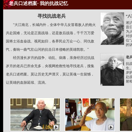
老兵口述档案· 我的抗战记忆
寻找抗战老兵
“
淞
“大江南北，长城内外，全体中华儿女冒着敌人的炮火
昔
为
共赴国难，无论是正面战场，还是敌后战场，千千万万爱
对
位
国将士浴血奋战、视死如归，各界民众万众一心、同仇敌
的
忾，奏响一曲气壮山河的抗击日本侵略的英雄凯歌。”
老
经历漫长岁月的战争、动乱、病痛，亲身经历过抗战
抗
岁月的老兵已所余无多，央视网抢救性地寻找老兵，搜集
生
岁
老兵口述档案。莫让历史无声湮灭，莫让英魂一生留憾，
赴
射
让英雄的血脉延续、流淌。