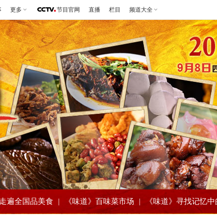
事
更多
节目官网
直播
栏目
频道大全
走遍全国品美食
|
《味道》百味菜市场
|
《味道》寻找记忆中