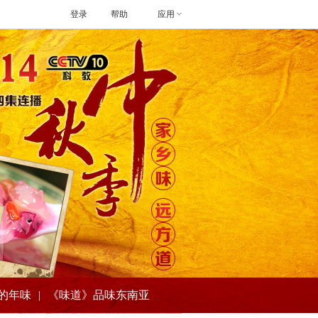
登录
帮助
应用
的年味
|
《味道》品味东南亚