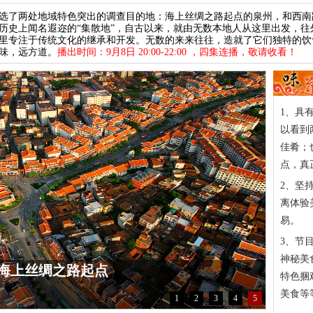
了两处地域特色突出的调查目的地：海上丝绸之路起点的泉州，和西南
历史上闻名遐迩的“集散地”，自古以来，就由无数本地人从这里出发，
里专注于传统文化的继承和开发。无数的来来往往，造就了它们独特的饮
味，远方道。
播出时间：9月8日 20:00-22:00 ，四集连播，敬请收看！
1、具
以看到
佳肴；
点，真
2、坚
离体验
易。
3、节
神秘美
名遐迩“集散地”的美食
特色捆
美食等
1
2
3
4
5