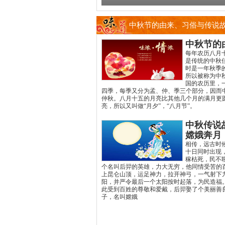
中秋节的由来、习俗与传说
中秋节的
每年农历八月
是传统的中秋
时是一年秋季
所以被称为中
国的农历里，
四季，每季又分为孟、仲、季三个部分，因而
仲秋。八月十五的月亮比其他几个月的满月更
亮，所以又叫做“月夕”，“八月节”。
中秋传说
嫦娥奔月
相传，远古时
十日同时出现
稼枯死，民不
个名叫后羿的英雄，力大无穷，他同情受苦的
上昆仑山顶，运足神力，拉开神弓，一气射下
阳，并严令最后一个太阳按时起落，为民造福
此受到百姓的尊敬和爱戴，后羿娶了个美丽善
子，名叫嫦娥