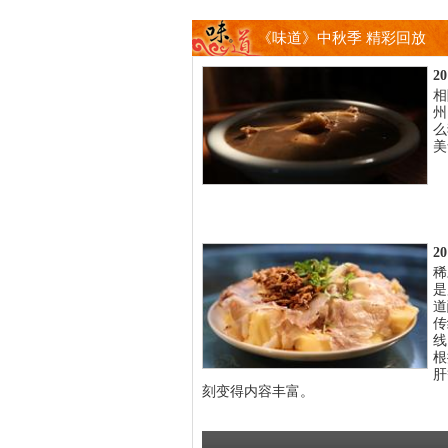
《味道》中秋季 精彩回放
2
相
州
么
美
2
稀
是
道
传
线
根
肝
刻变得内容丰富。