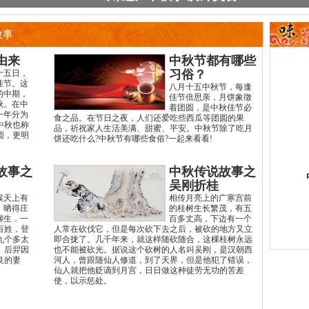
故事
由来
中秋节都有哪些
习俗？
十五日，
佳节。这
八月十五中秋节，每逢
的中期，
佳节倍思亲，月饼象徵
秋。在中
着团圆，是中秋佳节必
一年分为
食之品。在节日之夜，人们还爱吃些西瓜等团圆的果
中秋也称
品，祈祝家人生活美满、甜蜜、平安。中秋节除了吃月
圆，更明
饼还吃什么?中秋节有哪些食俗?一起来看看!
故事之
中秋传说故事之
吴刚折桂
候天上有
相传月亮上的广寒宫前
，晒得庄
的桂树生长繁茂，有五
聊生，一
百多丈高，下边有一个
百姓，登
人常在砍伐它，但是每次砍下去之后，被砍的地方又立
九个多太
即合拢了。几千年来，就这样随砍随合，这棵桂树永远
。后羿因
也不能被砍光。据说这个砍树的人名叫吴刚，是汉朝西
良的妻
河人，曾跟随仙人修道，到了天界，但是他犯了错误，
仙人就把他贬谪到月宫，日日做这种徒劳无功的苦差
使，以示惩处。