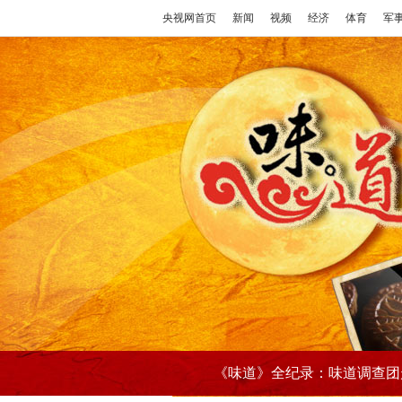
央视网首页
新闻
视频
经济
体育
军
《味道》全纪录：味道调查团