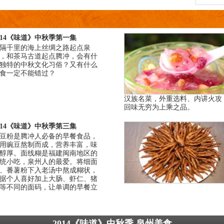
014《味道》中秋季第一集
隔千里的海上丝绸之路起点泉
，和茶马古道起点腾冲，会有什
独特的中秋文化习俗？又有什么
食一定不能错过？
汉族名菜，外重选料、内讲火攻
回味无穷为上乘之品。
014《味道》中秋季第三集
豆粉是腾冲人必备的早餐食品，
用豌豆熬制而成，营养丰富，味
醇厚。面线糊是福建闽南地区的
统小吃，泉州人的最爱。将细面
、番薯粉下入老汤中熬成糊状，
据个人喜好加上大肠、虾仁、猪
等不同的面码，让单调的早餐立
2014《味道》中秋季 泉州美食