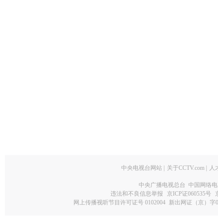
中央电视台网站
|
关于CCTV.com
|
人
中央广播电视总台 中国网络电
违法和不良信息举报
京ICP证060535号
网上传播视听节目许可证号 0102004
新出网证（京）字0