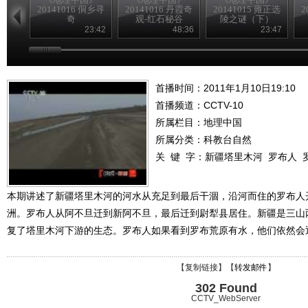
20141016 侗乡寻
20141016 丹霞奇
20141015 雍正选
2
奇
观-红石秘谷
陵之谜（下）
23:42
48:36
23:47
首播时间：2011年1月10日19:10
首播频道：
CCTV-10
所属栏目：
地理中国
所属分类：科教台自然
关 键 字：
新疆塔里木河
罗布人
本期讲述了新疆塔里木河的河水从充足到最后干涸，沿河而住的罗布人
洲。罗布人从阿不旦迁到新阿不旦，最后迁到尉犁县居住。新疆是三山
复了塔里木河下游的生态。罗布人如果看到罗布荒原有水，他们依然会
【
复制链接
】【
转发邮件
】
302 Found
CCTV_WebServer