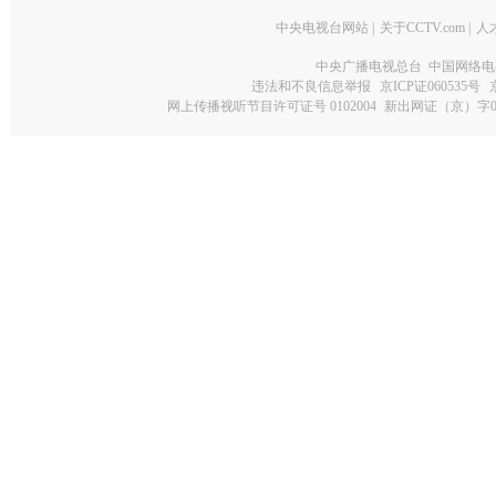
中央电视台网站
|
关于CCTV.com
|
人
中央广播电视总台 中国网络电
违法和不良信息举报
京ICP证060535号
网上传播视听节目许可证号 0102004
新出网证（京）字0