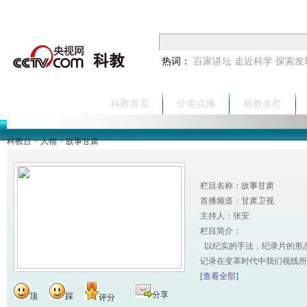
热词：
百家讲坛
走近科学
探索发
科教首页
分类点播
科教名栏
科教台
>
人物
>
故事甘肃
栏目名称：故事甘肃
首播频道：甘肃卫视
主持人：张安
栏目简介：
以纪实的手法，纪录片的形
记录在变革时代中我们视线所
[
查看全部
]
分享
顶
踩
评分