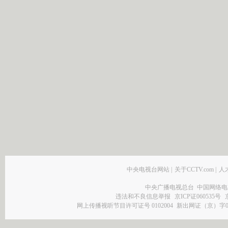
中央电视台网站
|
关于CCTV.com
|
人
中央广播电视总台 中国网络电
违法和不良信息举报
京ICP证060535号
网上传播视听节目许可证号 0102004
新出网证（京）字0