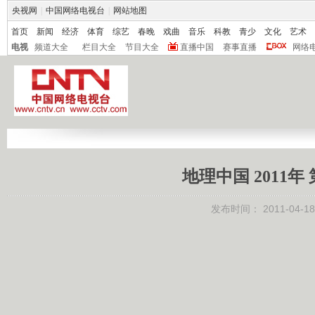
央视网
|
中国网络电视台
|
网站地图
首页
新闻
经济
体育
综艺
春晚
戏曲
音乐
科教
青少
文化
艺术
电视
频道大全
栏目大全
节目大全
直播中国
赛事直播
网络
地理中国 2011年
发布时间：
2011-04-18