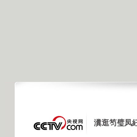
瀵逛笉璧凤