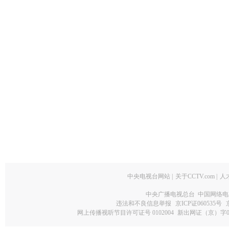
中央电视台网站
|
关于CCTV.com
|
人
中央广播电视总台 中国网络电
违法和不良信息举报
京ICP证060535号
网上传播视听节目许可证号 0102004
新出网证（京）字0