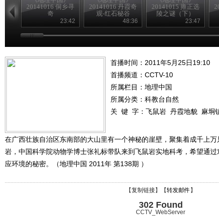
20141016 侗乡寻
20141016 丹霞奇
20141015 雍正选
2
奇
观-红石秘谷
陵之谜（下）
23:42
48:36
23:47
首播时间：2011年5月25日19:10
首播频道：
CCTV-10
所属栏目：
地理中国
所属分类：科教台自然
关 键 字：
飞鼠岩
丹霞地貌
麻垌
在广西壮族自治区东南部的大山里有一个神秘的崖壁，聚集着成千上万
岩，中国科学院动物学博士张礼标带队来到飞鼠岩实地科考，希望通过
应环境的秘密。（地理中国 2011年 第138期 ）
【
复制链接
】【
转发邮件
】
302 Found
CCTV_WebServer