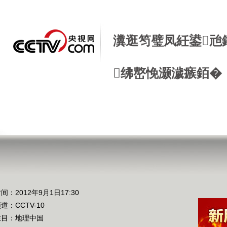
瀵逛笉璧凤紝鍙兘
绋嶅悗灏濊瘯銆�
间：2012年9月1日17:30
频道：
CCTV-10
栏目：
地理中国