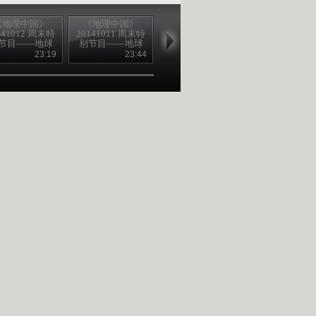
《地理中国》
《地理中国》
《地理中国》
《地理中国
141012 周末特
20141011 周末特
20141010 追
20141009 
节目——地球
别节目——地球
踪“龙鱼”（下）
踪“龙鱼”（上
案-僰王山里的
档案-禁地密码
23:19
23:44
23:40
23
秘密