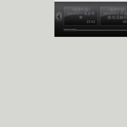
《地理中国》
《地理中国
20141016 侗乡寻
20141016 丹
奇
观-红石秘谷
23:42
48