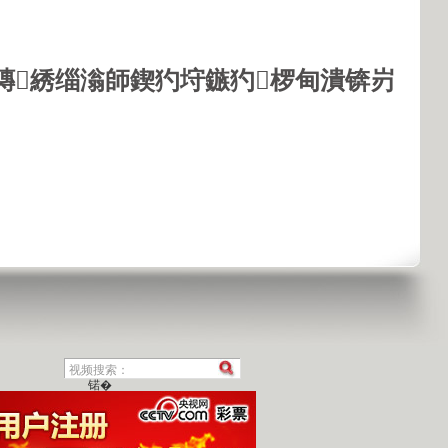
鏄綉缁滃師鍥犳垨鏃犳椤甸潰锛岃
锘�