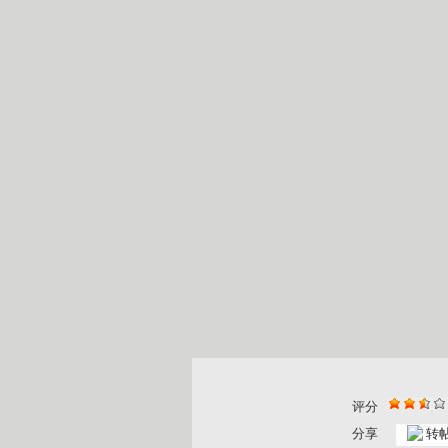
评分
分享
转