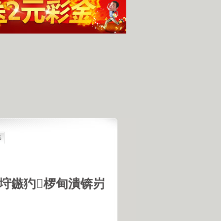
集
最具潜力
人发现的完整无损的不明飞行物
羊犬和草原狼的新结合
羊犬和狼交配的原因
垨鏃犳椤甸潰锛岃
18号机库最高机密的打字员
是第一个不了解UFO真相的总统
的交配是非常困难的事情
惕 海啸袭来 海底地震的威力