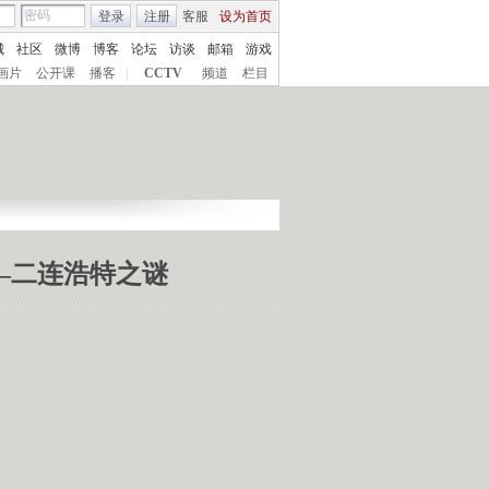
登录
注册
客服
设为首页
城
社区
微博
博客
论坛
访谈
邮箱
游戏
画片
公开课
播客
|
CCTV
频道
栏目
——二连浩特之谜