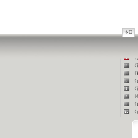
西方把
山东人
精彩
本日
《百
1
《探
2
《百
3
《百
4
《百
5
《百
6
《百
7
《探
8
《百
9
《百
10