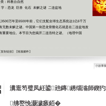
分类：科教台自然
 字：
恐龙
巨兽
化石
未解之谜
二连盆地
500万年至6500年前，它们支配全球生态系统达1亿6千万
有无数未解之谜。中国第一块恐龙骨骼化石就是在二连盆地发
有重要地位。本节目为您揭开二连浩特之谜。（地理中国
【
复制链接
】【
转发邮件
】
小故事
石油工
德国牧
选择牧
瀵逛笉璧凤紝鍙兘鏄綉缁滃師鍥犳
接触到
肯尼迪
狼和犬
绋嶅悗灏濊瘯銆�
提高警