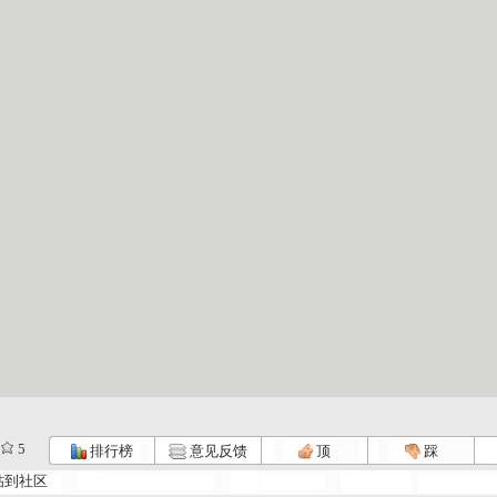
5
排行榜
意见反馈
顶
踩
帖到社区