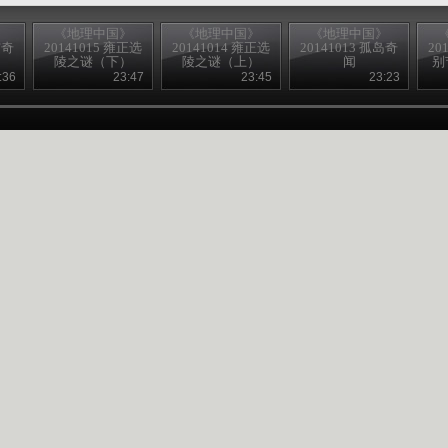
》
《地理中国》
《地理中国》
《地理中国》
霞奇
20141015 雍正选
20141014 雍正选
20141013 孤岛奇
20
陵之谜（下）
陵之谜（上）
闻
别
档
:36
23:47
23:45
23:23