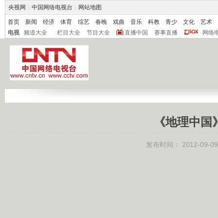
央视网
|
中国网络电视台
|
网站地图
首页
新闻
经济
体育
综艺
春晚
戏曲
音乐
科教
青少
文化
艺术
电视
频道大全
栏目大全
节目大全
直播中国
赛事直播
网络
《地理中国》 
发布时间：
2012-09-09