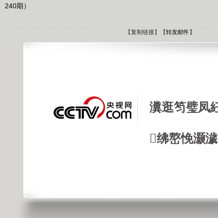
240期）
【
复制链接
】【
转发邮件
】
瀵逛笉璧凤
绋嶅悗灏