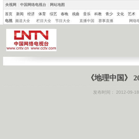
央视网
|
中国网络电视台
|
网站地图
首页
新闻
经济
体育
综艺
春晚
戏曲
音乐
科教
青少
文化
艺术
电视
频道大全
栏目大全
节目大全
直播中国
赛事直播
网络
《地理中国》 20
发布时间：
2012-09-18