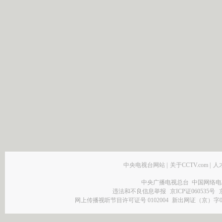
中央电视台网站
|
关于CCTV.com
|
人
中央广播电视总台 中国网络电
违法和不良信息举报
京ICP证060535号
网上传播视听节目许可证号 0102004
新出网证（京）字0