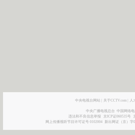
中央电视台网站
|
关于CCTV.com
|
人
中央广播电视总台 中国网络电
违法和不良信息举报
京ICP证060535号
网上传播视听节目许可证号 0102004
新出网证（京）字0