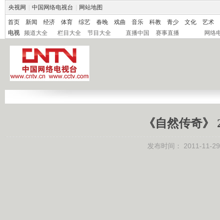
央视网
|
中国网络电视台
|
网站地图
首页
新闻
经济
体育
综艺
春晚
戏曲
音乐
科教
青少
文化
艺术
电视
频道大全
栏目大全
节目大全
直播中国
赛事直播
网络
《自然传奇》 2
发布时间：
2011-11-29