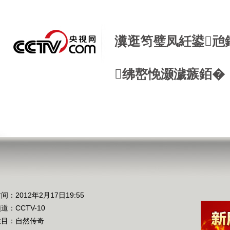
瀵逛笉璧凤紝鍙兘
绋嶅悗灏濊瘯銆�
间：2012年2月17日19:55
频道：
CCTV-10
栏目：
自然传奇