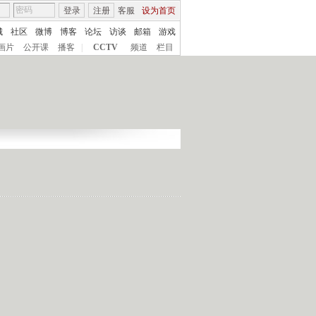
登录
注册
客服
设为首页
城
社区
微博
博客
论坛
访谈
邮箱
游戏
画片
公开课
播客
|
CCTV
频道
栏目