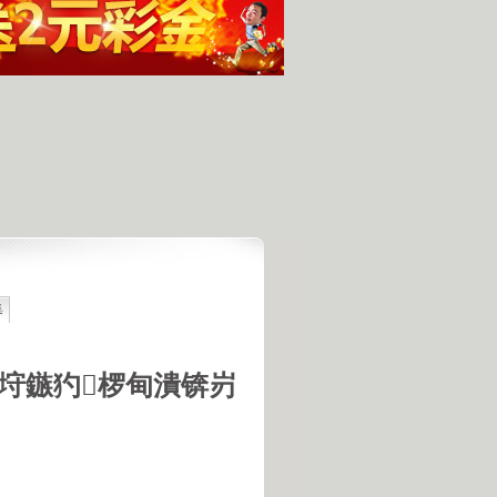
集
最具潜力
人发现的完整无损的不明飞行物
羊犬和草原狼的新结合
垨鏃犳椤甸潰锛岃
羊犬和狼交配的原因
18号机库最高机密的打字员
是第一个不了解UFO真相的总统
的交配是非常困难的事情
惕 海啸袭来 海底地震的威力