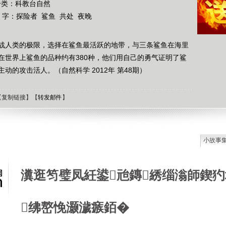
分类：科教台自然
 字：
探险者
鲨鱼
共处
夜晚
战人类的极限，选择在鲨鱼最活跃的地带，与三条鲨鱼在海里
在世界上鲨鱼的品种约有380种，他们用自己的勇气证明了鲨
的攻击活人。（自然科学 2012年 第48期）
【
复制链接
】【
转发邮件
】
小故事
石油工
德国牧
瀵逛笉璧凤紝鍙兘鏄綉缁滃師鍥犳
选择牧
接触到
肯尼迪
绋嶅悗灏濊瘯銆�
狼和犬
提高警