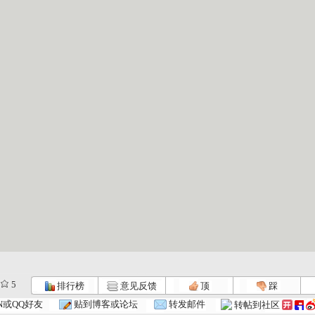
5
排行榜
意见反馈
顶
踩
N或QQ好友
贴到博客或论坛
转发邮件
转帖到社区