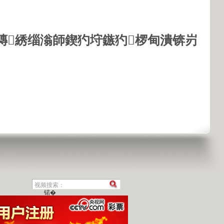
鏄綉缁滃師鍥犳垨鏃犳椤甸潰锛岃
锘�