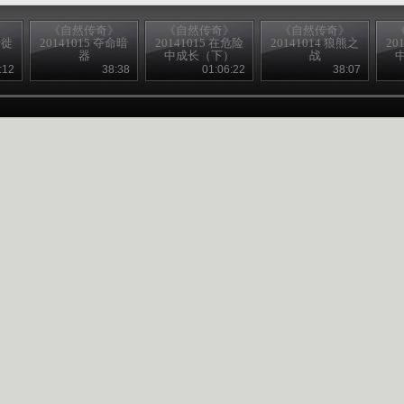
》
《自然传奇》
《自然传奇》
《自然传奇》
迁徙
20141015 夺命暗
20141015 在危险
20141014 狼熊之
20
器
中成长（下）
战
:12
38:38
01:06:22
38:07