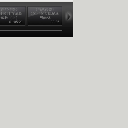
《自然传奇》
《自然传奇》
《自然传奇》
《自然传奇
141014 在危险
20141013 探秘马
20141013 野狗传
20141012 非
中成长（上）
努雨林
奇
物传奇（6
01:05:21
38:26
01:04:58
01:06