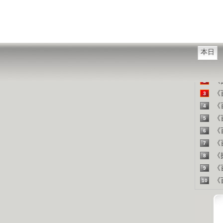
西方把
山东人
精彩
本日
《百
1
《探
2
《百
3
《百
4
《百
5
《百
6
《百
7
《探
8
《百
9
《百
10