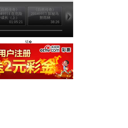
《自然传奇》
《自然传奇》
《自然传奇》
《自然传奇
141014 在危险
20141013 探秘马
20141013 野狗传
20141012 非
中成长（上）
努雨林
奇
物传奇（6
01:05:21
38:26
01:04:58
01:06
锘�