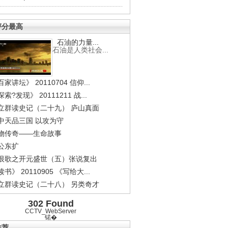
评分最高
石油的力量...
石油是人类社会...
家讲坛》 20110704 信仰...
索?发现》 20111211 战...
立群读史记（二十九） 庐山真面
中天品三国 以攻为守
物传奇——生命故事
公东扩
恨歌之开元盛世（五）张说复出
书》 20110905 《写给大...
立群读史记（二十八） 另类奇才
302 Found
CCTV_WebServer
锘�
推荐