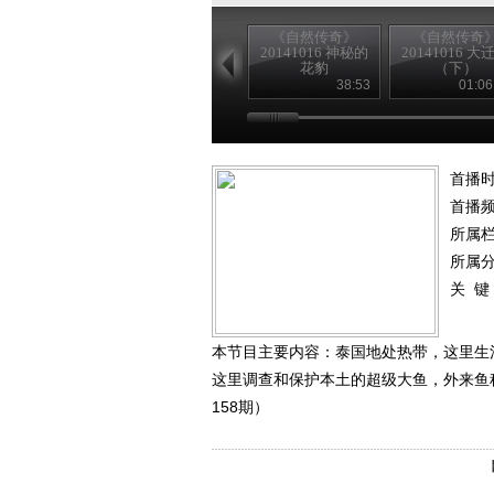
《自然传奇》
《自然传奇
20141016 神秘的
20141016 大
花豹
（下）
38:53
01:06
首播时
首播
所属
所属
关 键
本节目主要内容：泰国地处热带，这里生
这里调查和保护本土的超级大鱼，外来鱼种
158期）