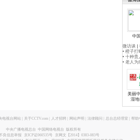
中
微访谈
|
• 橙子
• 十种
• 老人
美丽中
湿地
央电视台网站
|
关于CCTV.com
|
人才招聘
|
网站声明
|
法律顾问
|
总台总经理室
|
帮助
中央广播电视总台 中国网络电视台 版权所有
不良信息举报
京ICP证060535号
京网文【2014】0383-083号