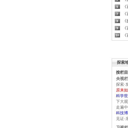
《百
6
《百
7
《探
8
《百
9
《百
10
探索
按栏目
央视栏
探索·
原来如
科学世
下大观
走遍中
科技博
见证·
卫视栏