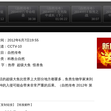
》
《自然传奇》
《自然传奇》
《自然传奇》
迁徙
20141015 夺命暗
20141015 在危险
20141014 狼熊之
20
器
中成长（下）
战
:12
38:38
01:06:22
38:07
间：2012年6月7日19:55
频道：
CCTV-10
栏目：
自然传奇
分类：科教台自然
 字：
热带
超级大鱼
怪兽鱼
活的超级大鱼比世界上大部分地方都要多，鱼类生物学家来到
的入侵可能会带来非常严重的后果。（自然传奇 2012年 第
【
复制链接
】【
转发邮件
】