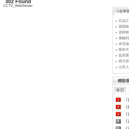
302 Found
CCTV_WebServer
小故事
石油工
德国牧
选择牧
接触到
肯尼迪
狼和犬
提高警
西方把
山东人
精彩
本日
《百
1
《探
2
《百
3
《百
4
《百
5