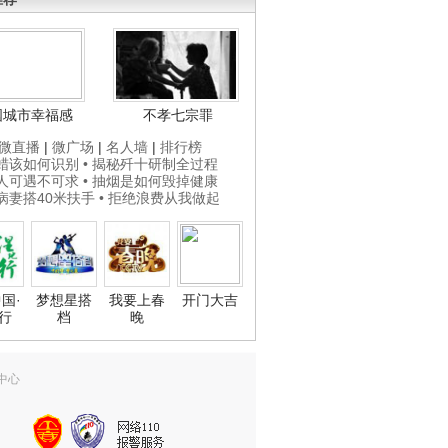
国城市幸福感
不孝七宗罪
微直播
|
微广场
|
名人墙
|
排行榜
打蜡该如何识别
• 揭秘歼十研制全过程
贵人可遇不可求
• 抽烟是如何毁掉健康
为病妻搭40米扶手
• 拒绝浪费从我做起
国·
梦想星搭
我要上春
开门大吉
行
档
晚
中心