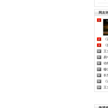
网友
1
《百
2
《探
3
王
4
易
5
动
6
穆
7
长
8
《读
9
王
10
微博