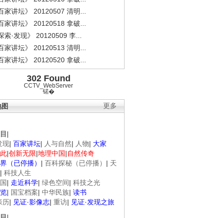
家讲坛》 20120507 清明...
家讲坛》 20120518 拿破...
索·发现》 20120509 李...
家讲坛》 20120513 清明...
家讲坛》 20120520 拿破...
302 Found
CCTV_WebServer
锘�
地图
更多
目
|
发现
|
百家讲坛
|
人与自然
|
人物
|
大家
此
|
创新无限
|
地理中国
|
自然传奇
界（已停播）
|
百科探秘（已停播）
|
天
|
科技人生
国
|
走近科学
|
绿色空间
|
科技之光
览
|
国宝档案
|
中华民族
|
读书
亲历
|
见证·影像志
|
重访
|
见证·发现之旅
目
|