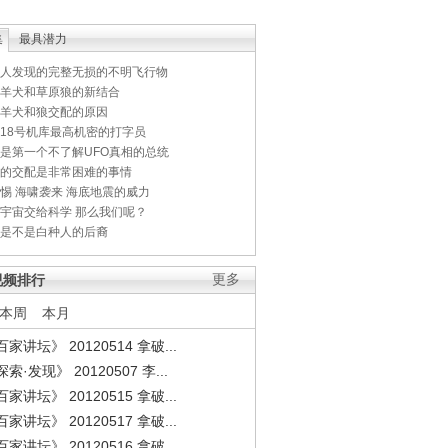
集
最具潜力
人发现的完整无损的不明飞行物
羊犬和草原狼的新结合
羊犬和狼交配的原因
18号机库最高机密的打字员
是第一个不了解UFO真相的总统
的交配是非常困难的事情
惕 海啸袭来 海底地震的威力
宇宙交给科学 那么我们呢？
是不是白种人的后裔
视频排行
更多
本周
本月
家讲坛》 20120514 拿破...
索·发现》 20120507 李...
家讲坛》 20120515 拿破...
家讲坛》 20120517 拿破...
家讲坛》 20120516 拿破...