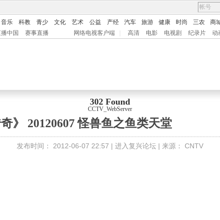
音乐
科教
青少
文化
艺术
公益
产经
汽车
旅游
健康
时尚
三农
商
直播中国
赛事直播
网络电视客户端
|
高清
电影
电视剧
纪录片
动
302 Found
CCTV_WebServer
》 20120607 怪兽鱼之鱼类天堂
发布时间：
2012-06-07 22:57 |
进入复兴论坛
| 来源：
CNTV