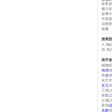
世界游
魅力发
故事中
中国游
自然密
收藏
按类型
人 物
|
恐 龙
|
按开放
植物
|
地理
|
奇趣
|
化艺术
女王
|
工程
|
探案
|
之谜
|
星球
|
名家
|