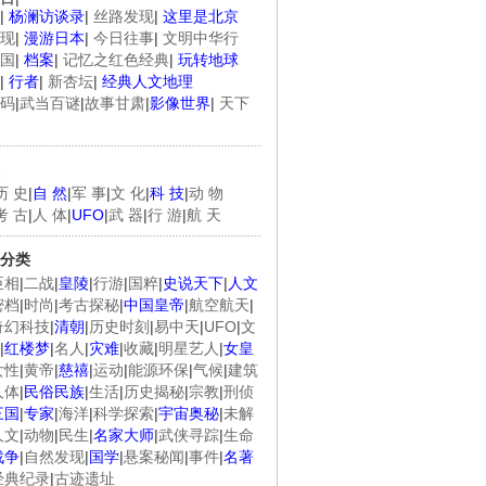
|
杨澜访谈录
|
丝路发现
|
这里是北京
现
|
漫游日本
|
今日往事
|
文明中华行
国
|
档案
|
记忆之红色经典
|
玩转地球
|
行者
|
新杏坛
|
经典人文地理
码
|
武当百谜
|
故事甘肃
|
影像世界
|
天下
历 史
|
自 然
|
军 事
|
文 化
|
科 技
|
动 物
考 古
|
人 体
|
UFO
|
武 器
|
行 游
|
航 天
分类
臣相
|
二战
|
皇陵
|
行游
|
国粹
|
史说天下
|
人文
密档
|
时尚
|
考古探秘
|
中国皇帝
|
航空航天
|
奇幻科技
|
清朝
|
历史时刻
|
易中天
|
UFO
|
文
|
红楼梦
|
名人
|
灾难
|
收藏
|
明星艺人
|
女皇
女性
|
黄帝
|
慈禧
|
运动
|
能源环保
|
气候
|
建筑
人体
|
民俗民族
|
生活
|
历史揭秘
|
宗教
|
刑侦
三国
|
专家
|
海洋
|
科学探索
|
宇宙奥秘
|
未解
人文
|
动物
|
民生
|
名家大师
|
武侠寻踪
|
生命
战争
|
自然发现
|
国学
|
悬案秘闻
|
事件
|
名著
经典纪录
|
古迹遗址