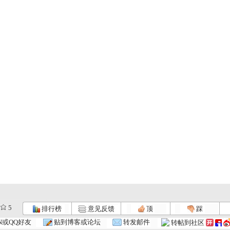
5
排行榜
意见反馈
顶
踩
N或QQ好友
贴到博客或论坛
转发邮件
转帖到社区