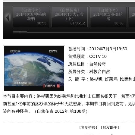
《自然传奇》
《自然传奇》
《自然传奇》
20141016 神秘的
20141016 大迁徙
20141015 夺命暗
2
花豹
（下）
器
38:53
01:06:12
38:38
首播时间：2012年7月3日19:50
首播频道：
CCTV-10
所属栏目：
自然传奇
所属分类：科教台自然
关 键 字：
洛杉矶
好莱坞
比弗利
本节目主要内容：洛杉矶因为好莱坞和比弗利山庄而名扬天下，然而4万年
前甚至1亿年前的洛杉矶的样子却无法想象。本期节目将回到史前，见
迹的各种怪兽。（自然传奇 2012年 第188期）
【
复制链接
】【
转发邮件
】