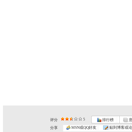
5
评分
排行榜
意
MSN或QQ好友
贴到博客或
分享