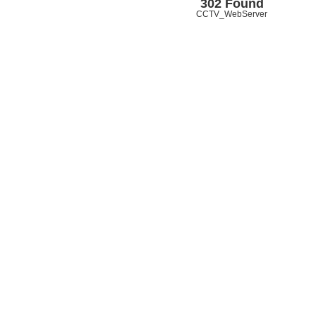
302 Found
CCTV_WebServer