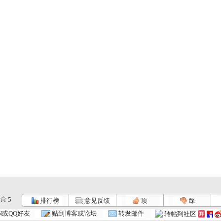
5
排行榜
意见反馈
顶
踩
N或QQ好友
贴到博客或论坛
转发邮件
转帖到社区