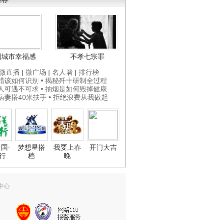
国城市幸福感
不孝七宗罪
微直播
|
微广场
|
名人墙
|
排行榜
打蜡该如何识别
• 揭秘歼十研制全过程
贵人可遇不可求
• 抽烟是如何毁掉健康
为病妻搭40米扶手
• 拒绝浪费从我做起
国·
梦想星搭
我要上春
开门大吉
行
档
晚
中心