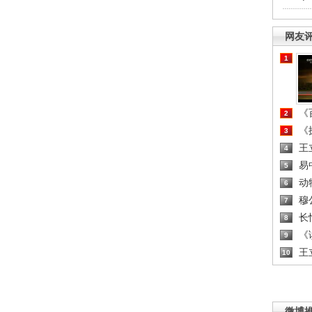
网友
1
《百
2
《探
3
王
4
易
5
动
6
穆
7
长
8
《读
9
王
10
微博