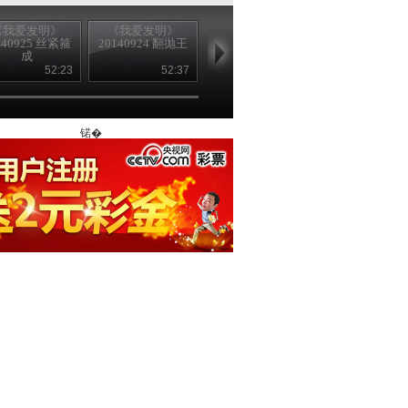
《我爱发明》
《我爱发明》
《我爱发明》
《我爱发明
140925 丝紧箍
20140924 翻抛王
20140923 蛋卷嘎
20140918 打
成
嘣脆
器
52:23
52:37
52:08
52
锘�