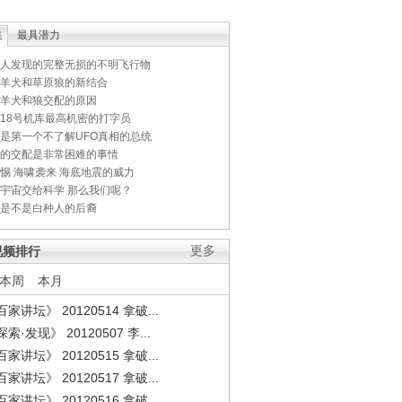
集
最具潜力
人发现的完整无损的不明飞行物
羊犬和草原狼的新结合
羊犬和狼交配的原因
18号机库最高机密的打字员
是第一个不了解UFO真相的总统
的交配是非常困难的事情
惕 海啸袭来 海底地震的威力
宇宙交给科学 那么我们呢？
是不是白种人的后裔
视频排行
更多
本周
本月
家讲坛》 20120514 拿破...
索·发现》 20120507 李...
家讲坛》 20120515 拿破...
家讲坛》 20120517 拿破...
家讲坛》 20120516 拿破...