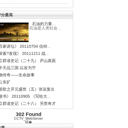
评分最高
石油的力量...
石油是人类社会...
家讲坛》 20110704 信仰...
索?发现》 20111211 战...
立群读史记（二十九） 庐山真面
中天品三国 以攻为守
物传奇——生命故事
公东扩
恨歌之开元盛世（五）张说复出
书》 20110905 《写给大...
立群读史记（二十八） 另类奇才
302 Found
CCTV_WebServer
锘�
推荐