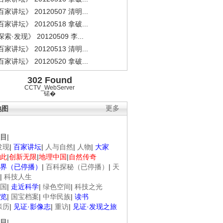
家讲坛》 20120507 清明...
家讲坛》 20120518 拿破...
索·发现》 20120509 李...
家讲坛》 20120513 清明...
家讲坛》 20120520 拿破...
302 Found
CCTV_WebServer
锘�
地图
更多
目
|
发现
|
百家讲坛
|
人与自然
|
人物
|
大家
此
|
创新无限
|
地理中国
|
自然传奇
界（已停播）
|
百科探秘（已停播）
|
天
|
科技人生
国
|
走近科学
|
绿色空间
|
科技之光
览
|
国宝档案
|
中华民族
|
读书
亲历
|
见证·影像志
|
重访
|
见证·发现之旅
目
|