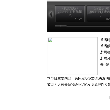
《我爱发明》
《我爱发明
20141016 制暴钢
20141015 步
爪
升
52:24
52
首播时
首播
所属
所属
关 键
本节目主要内容：民间发明家刘凤勇发明
节目为大家介绍“钻冰机”的发明原理以及制