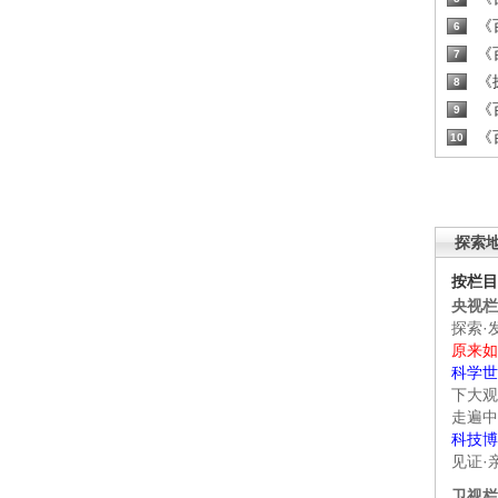
《百
6
《百
7
《探
8
《百
9
《百
10
探索
按栏目
央视栏
探索·
原来如
科学世
下大观
走遍中
科技博
见证·
卫视栏