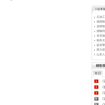
小故事
石油工
德国牧
选择牧
接触到
肯尼迪
狼和犬
提高警
西方把
山东人
精彩
本日
《百
1
《探
2
《百
3
《百
4
《百
5