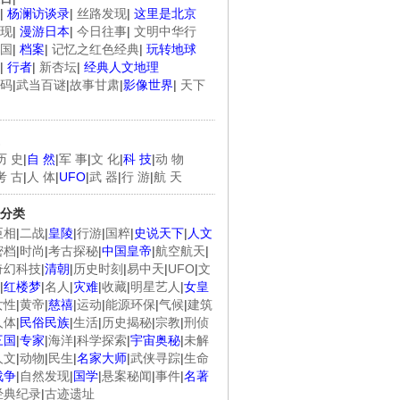
|
杨澜访谈录
|
丝路发现
|
这里是北京
现
|
漫游日本
|
今日往事
|
文明中华行
国
|
档案
|
记忆之红色经典
|
玩转地球
|
行者
|
新杏坛
|
经典人文地理
码
|
武当百谜
|
故事甘肃
|
影像世界
|
天下
历 史
|
自 然
|
军 事
|
文 化
|
科 技
|
动 物
考 古
|
人 体
|
UFO
|
武 器
|
行 游
|
航 天
分类
臣相
|
二战
|
皇陵
|
行游
|
国粹
|
史说天下
|
人文
密档
|
时尚
|
考古探秘
|
中国皇帝
|
航空航天
|
奇幻科技
|
清朝
|
历史时刻
|
易中天
|
UFO
|
文
|
红楼梦
|
名人
|
灾难
|
收藏
|
明星艺人
|
女皇
女性
|
黄帝
|
慈禧
|
运动
|
能源环保
|
气候
|
建筑
人体
|
民俗民族
|
生活
|
历史揭秘
|
宗教
|
刑侦
三国
|
专家
|
海洋
|
科学探索
|
宇宙奥秘
|
未解
人文
|
动物
|
民生
|
名家大师
|
武侠寻踪
|
生命
战争
|
自然发现
|
国学
|
悬案秘闻
|
事件
|
名著
经典纪录
|
古迹遗址