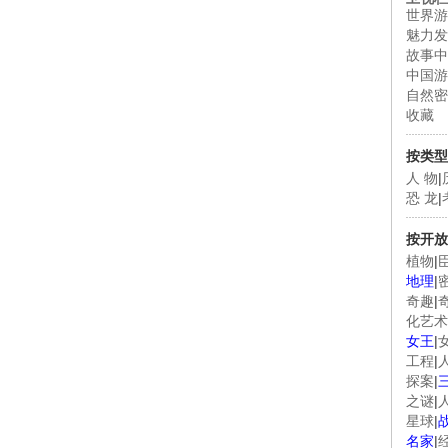
世界游
魅力发
故事中
中国游
自然密
收藏
按类型
人 物
|
恐 龙
|
按开放
植物
|
地理
|
奇趣
|
化艺术
女王
|
工程
|
探案
|
之谜
|
星球
|
名家
|