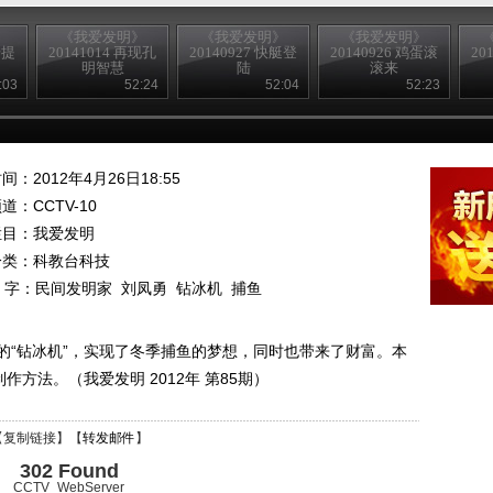
》
《我爱发明》
《我爱发明》
《我爱发明》
步提
20141014 再现孔
20140927 快艇登
20140926 鸡蛋滚
20
明智慧
陆
滚来
:03
52:24
52:04
52:23
间：2012年4月26日18:55
频道：
CCTV-10
栏目：
我爱发明
分类：科教台科技
 字：
民间发明家
刘凤勇
钻冰机
捕鱼
的“钻冰机”，实现了冬季捕鱼的梦想，同时也带来了财富。本
作方法。（我爱发明 2012年 第85期）
【
复制链接
】【
转发邮件
】
302 Found
CCTV_WebServer