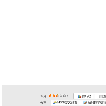
5
评分
排行榜
意
MSN或QQ好友
贴到博客或
分享