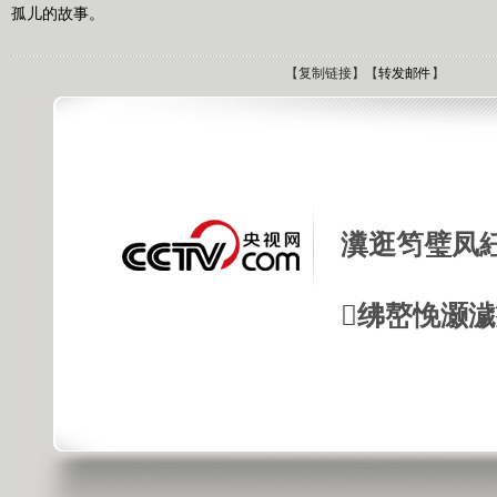
孤儿的故事。
【
复制链接
】【
转发邮件
】
瀵逛笉璧凤
绋嶅悗灏