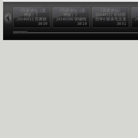
《百家讲坛（亚
《百家讲坛（亚
《百家讲坛》
洲版）》
洲版）》
20140222 崇祯那
20140612 百家姓
20140306 张锡纯
些年6 斩杀毛文龙
2
（第一部）13 云
2 首创中医院
38:09
38:19
38:51
苏 潘 葛