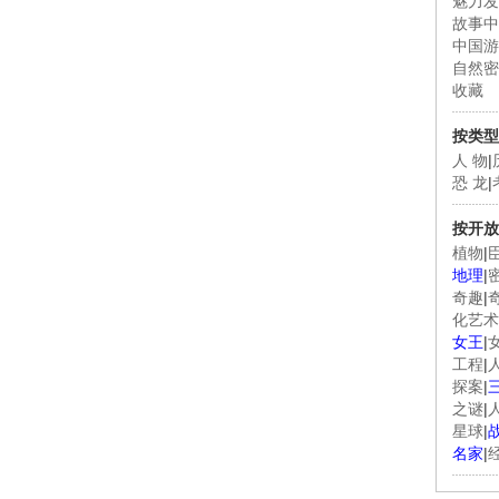
魅力发
故事中
中国游
自然密
收藏
按类型
人 物
|
恐 龙
|
按开放
植物
|
地理
|
奇趣
|
化艺术
女王
|
工程
|
探案
|
之谜
|
星球
|
名家
|