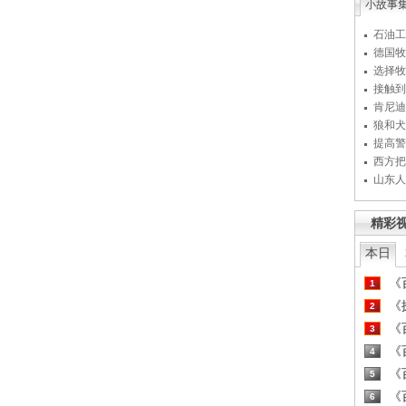
小故事
石油工
德国牧
选择牧
接触到
肯尼迪
狼和犬
提高警
西方把
山东人
精彩
本日
《百
1
《探
2
《百
3
《百
4
《百
5
《百
6