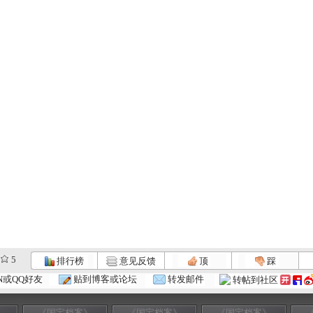
5
排行榜
意见反馈
顶
踩
N或QQ好友
贴到博客或论坛
转发邮件
转帖到社区
》
《国宝档案》
《国宝档案》
《国宝档案》