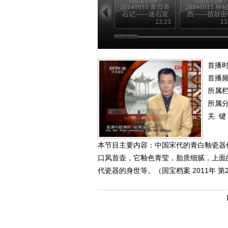
20141016 青田奇
20141015 神
石记——迷石皇
西——苗鼓密
帝
13:23
13
首播时
首播
所属
所属
关 键
本节目主要内容：中国宋代的青白釉瓷器
口凤首壶，它釉色青莹，胎质细腻，上面
代瓷器的身世等。（国宝档案 2011年 第2