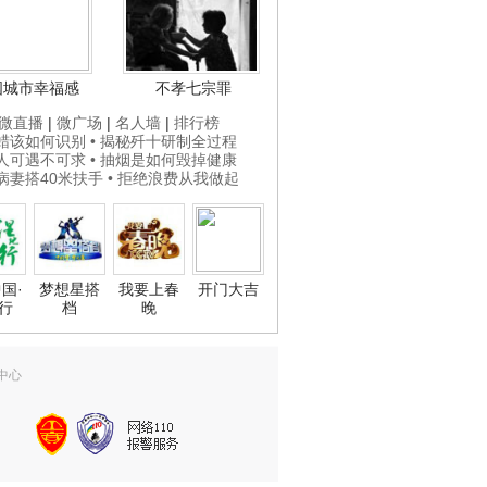
国城市幸福感
不孝七宗罪
微直播
|
微广场
|
名人墙
|
排行榜
打蜡该如何识别
• 揭秘歼十研制全过程
贵人可遇不可求
• 抽烟是如何毁掉健康
为病妻搭40米扶手
• 拒绝浪费从我做起
国·
梦想星搭
我要上春
开门大吉
行
档
晚
中心