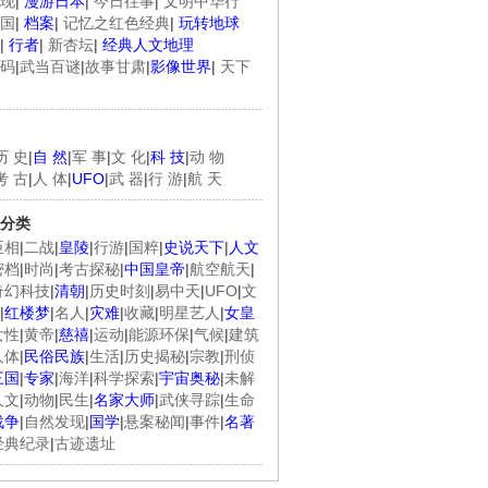
现
|
漫游日本
|
今日往事
|
文明中华行
国
|
档案
|
记忆之红色经典
|
玩转地球
|
行者
|
新杏坛
|
经典人文地理
码
|
武当百谜
|
故事甘肃
|
影像世界
|
天下
历 史
|
自 然
|
军 事
|
文 化
|
科 技
|
动 物
考 古
|
人 体
|
UFO
|
武 器
|
行 游
|
航 天
分类
臣相
|
二战
|
皇陵
|
行游
|
国粹
|
史说天下
|
人文
密档
|
时尚
|
考古探秘
|
中国皇帝
|
航空航天
|
奇幻科技
|
清朝
|
历史时刻
|
易中天
|
UFO
|
文
|
红楼梦
|
名人
|
灾难
|
收藏
|
明星艺人
|
女皇
女性
|
黄帝
|
慈禧
|
运动
|
能源环保
|
气候
|
建筑
人体
|
民俗民族
|
生活
|
历史揭秘
|
宗教
|
刑侦
三国
|
专家
|
海洋
|
科学探索
|
宇宙奥秘
|
未解
人文
|
动物
|
民生
|
名家大师
|
武侠寻踪
|
生命
战争
|
自然发现
|
国学
|
悬案秘闻
|
事件
|
名著
经典纪录
|
古迹遗址