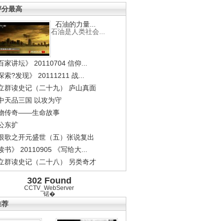
评分最高
石油的力量...
石油是人类社会...
家讲坛》 20110704 信仰...
索?发现》 20111211 战...
立群读史记（二十九） 庐山真面
中天品三国 以攻为守
物传奇——生命故事
公东扩
恨歌之开元盛世（五）张说复出
书》 20110905 《写给大...
立群读史记（二十八） 另类奇才
302 Found
CCTV_WebServer
锘�
推荐