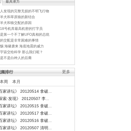
集
最具潜力
人发现的完整无损的不明飞行物
羊犬和草原狼的新结合
羊犬和狼交配的原因
18号机库最高机密的打字员
是第一个不了解UFO真相的总统
的交配是非常困难的事情
惕 海啸袭来 海底地震的威力
宇宙交给科学 那么我们呢？
是不是白种人的后裔
视频排行
更多
本周
本月
家讲坛》 20120514 拿破...
索·发现》 20120507 李...
家讲坛》 20120515 拿破...
家讲坛》 20120517 拿破...
家讲坛》 20120516 拿破...
家讲坛》 20120507 清明...