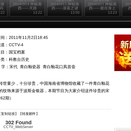
秘湘
20141014 神秘湘
20141013 神秘湘
20141011 神秘湘
20
码
西——天路
西——崖墓之谜
西——披在身上
的历史
:22
13:22
13:50
13:23
间：2011年11月2日18:45
频道：
CCTV-4
栏目：
国宝档案
分类：科教台历史
 字：
宋代
青白釉瓷器
青白釉花口凤首壶
传世量少，十分珍贵，中国海南省博物馆收藏了一件青白釉花
的纹饰来源于波斯金银器，本期节目为大家介绍这件珍贵的宋
62期）
【
复制链接
】【
转发邮件
】
302 Found
CCTV_WebServer