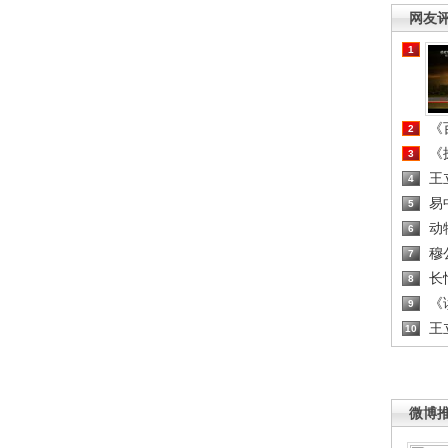
网友
1
《百
2
《探
3
王
4
易
5
动
6
穆
7
长
8
《读
9
王
10
微博