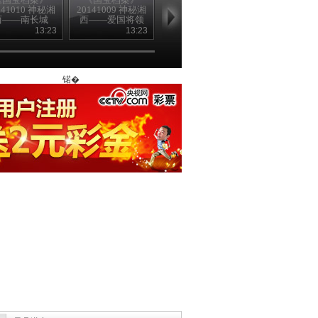
141010 神秘湘
20141009 神秘湘
20141008 解密淹
20141007 解
西——南长城
西——爱国将领
城——传奇皇帝
城——岳飞抗
罗荣光
梁武帝
传奇
13:23
13:23
13:23
13
锘�