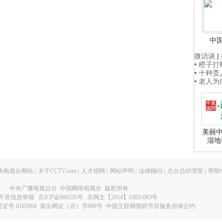
中
微访谈
|
• 橙子
• 十种
• 老人
美丽中
湿地
央电视台网站
|
关于CCTV.com
|
人才招聘
|
网站声明
|
法律顾问
|
总台总经理室
|
帮助
中央广播电视总台 中国网络电视台 版权所有
不良信息举报
京ICP证060535号
京网文【2014】0383-083号
 0102004
新出网证（京）字098号
中国互联网视听节目服务自律公约