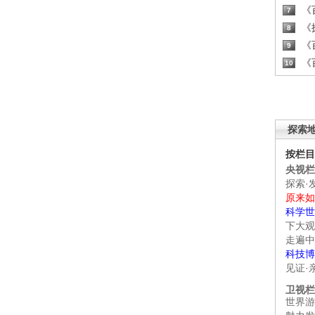
《百
7
《探
8
《百
9
《百
10
探索
按栏目
央视栏
探索·
原来如
科学世
下大观
走遍中
科技博
见证·
卫视栏
世界游