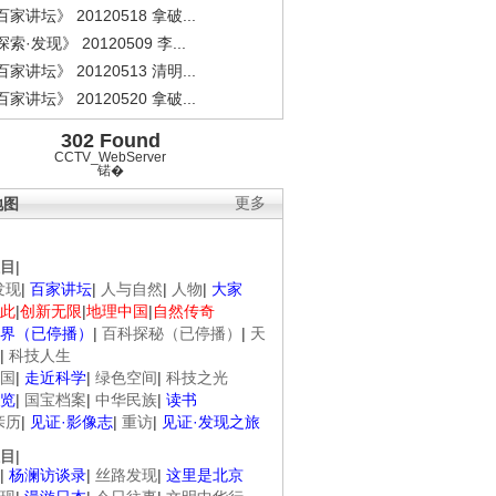
家讲坛》 20120518 拿破...
索·发现》 20120509 李...
家讲坛》 20120513 清明...
家讲坛》 20120520 拿破...
302 Found
CCTV_WebServer
锘�
地图
更多
目
|
发现
|
百家讲坛
|
人与自然
|
人物
|
大家
此
|
创新无限
|
地理中国
|
自然传奇
界（已停播）
|
百科探秘（已停播）
|
天
|
科技人生
国
|
走近科学
|
绿色空间
|
科技之光
览
|
国宝档案
|
中华民族
|
读书
亲历
|
见证·影像志
|
重访
|
见证·发现之旅
目
|
|
杨澜访谈录
|
丝路发现
|
这里是北京