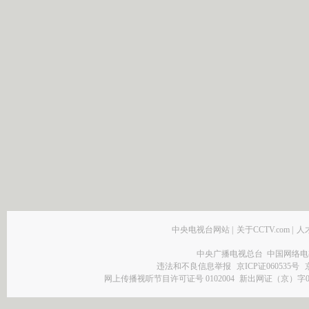
中央电视台网站
|
关于CCTV.com
|
人
中央广播电视总台 中国网络电
违法和不良信息举报
京ICP证060535号
网上传播视听节目许可证号 0102004
新出网证（京）字0