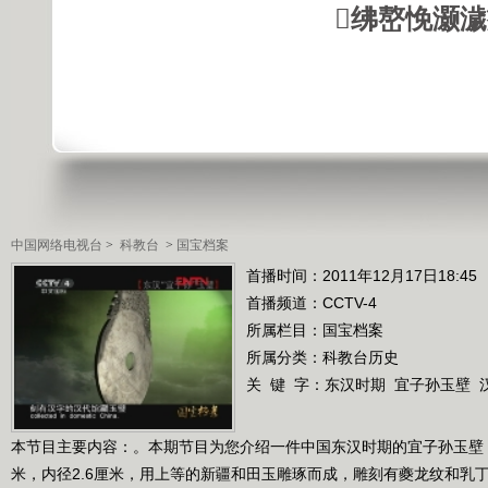
绋嶅悗灏
中国网络电视台
>
科教台
>
国宝档案
首播时间：2011年12月17日18:45
首播频道：
CCTV-4
所属栏目：
国宝档案
所属分类：科教台历史
关 键 字：
东汉时期
宜子孙玉壁
本节目主要内容：。本期节目为您介绍一件中国东汉时期的宜子孙玉壁，通高
米，内径2.6厘米，用上等的新疆和田玉雕琢而成，雕刻有夔龙纹和乳