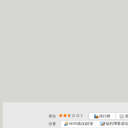
5
评分
排行榜
意
MSN或QQ好友
贴到博客或
分享