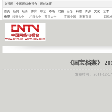
央视网
|
中国网络电视台
|
网站地图
首页
新闻
经济
体育
综艺
春晚
戏曲
音乐
科教
青少
文化
艺术
电视
频道大全
栏目大全
节目大全
直播中国
赛事直播
网络
《国宝档案》 201
发布时间：
2011-12-17