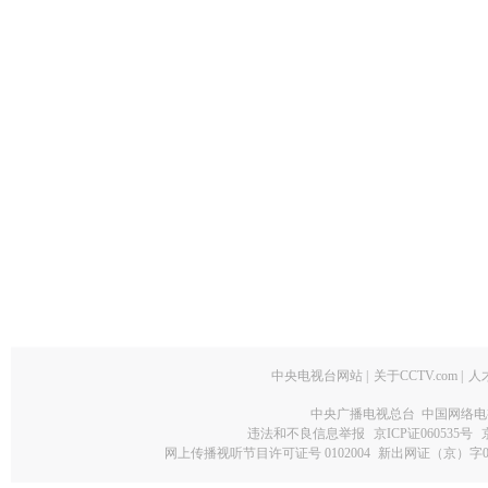
中央电视台网站
|
关于CCTV.com
|
人
中央广播电视总台 中国网络电
违法和不良信息举报
京ICP证060535号
网上传播视听节目许可证号 0102004
新出网证（京）字0