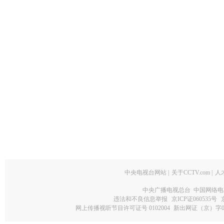
中央电视台网站
|
关于CCTV.com
|
人
中央广播电视总台 中国网络电
违法和不良信息举报
京ICP证060535号
网上传播视听节目许可证号 0102004
新出网证（京）字0