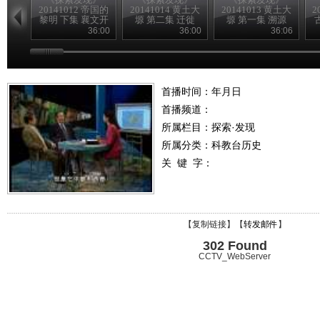
20141012 帝国的
20141014 黄土大
20141013 黄土大
2
黎明 下集 襄文开
塬 第二集 迁徙
塬 第一集 溯源
国
36:00
36:00
36:06
首播时间：年月日
首播频道：
所属栏目：
探索·发现
所属分类：科教台历史
关 键 字：
【
复制链接
】【
转发邮件
】
302 Found
CCTV_WebServer