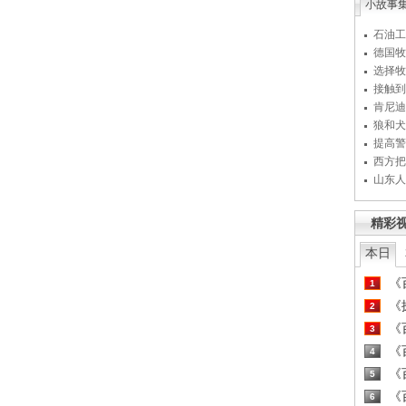
小故事
石油工
德国牧
选择牧
接触到
肯尼迪
狼和犬
提高警
西方把
山东人
精彩
本日
《百
1
《探
2
《百
3
《百
4
《百
5
《百
6