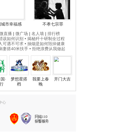
国城市幸福感
不孝七宗罪
微直播
|
微广场
|
名人墙
|
排行榜
打蜡该如何识别
• 揭秘歼十研制全过程
贵人可遇不可求
• 抽烟是如何毁掉健康
为病妻搭40米扶手
• 拒绝浪费从我做起
国·
梦想星搭
我要上春
开门大吉
行
档
晚
中心