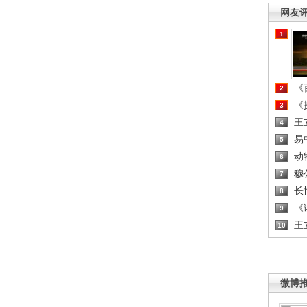
网友
1
《百
2
《探
3
王
4
易
5
动
6
穆
7
长
8
《读
9
王
10
微博