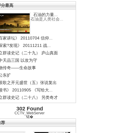
评分最高
石油的力量...
石油是人类社会...
家讲坛》 20110704 信仰...
索?发现》 20111211 战...
立群读史记（二十九） 庐山真面
中天品三国 以攻为守
物传奇——生命故事
公东扩
恨歌之开元盛世（五）张说复出
书》 20110905 《写给大...
立群读史记（二十八） 另类奇才
302 Found
CCTV_WebServer
锘�
推荐