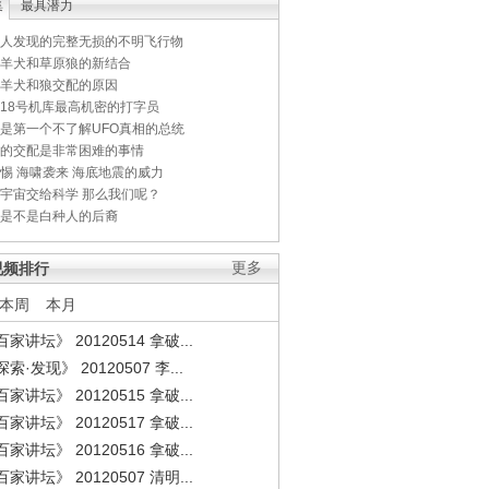
集
最具潜力
人发现的完整无损的不明飞行物
羊犬和草原狼的新结合
羊犬和狼交配的原因
18号机库最高机密的打字员
是第一个不了解UFO真相的总统
的交配是非常困难的事情
惕 海啸袭来 海底地震的威力
宇宙交给科学 那么我们呢？
是不是白种人的后裔
视频排行
更多
本周
本月
家讲坛》 20120514 拿破...
索·发现》 20120507 李...
家讲坛》 20120515 拿破...
家讲坛》 20120517 拿破...
家讲坛》 20120516 拿破...
家讲坛》 20120507 清明...