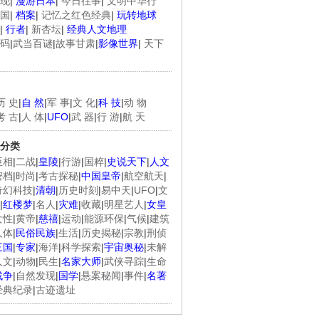
现
|
漫游日本
|
今日往事
|
文明中华行
国
|
档案
|
记忆之红色经典
|
玩转地球
|
行者
|
新杏坛
|
经典人文地理
码
|
武当百谜
|
故事甘肃
|
影像世界
|
天下
历 史
|
自 然
|
军 事
|
文 化
|
科 技
|
动 物
考 古
|
人 体
|
UFO
|
武 器
|
行 游
|
航 天
分类
臣相
|
二战
|
皇陵
|
行游
|
国粹
|
史说天下
|
人文
密档
|
时尚
|
考古探秘
|
中国皇帝
|
航空航天
|
奇幻科技
|
清朝
|
历史时刻
|
易中天
|
UFO
|
文
|
红楼梦
|
名人
|
灾难
|
收藏
|
明星艺人
|
女皇
女性
|
黄帝
|
慈禧
|
运动
|
能源环保
|
气候
|
建筑
人体
|
民俗民族
|
生活
|
历史揭秘
|
宗教
|
刑侦
三国
|
专家
|
海洋
|
科学探索
|
宇宙奥秘
|
未解
人文
|
动物
|
民生
|
名家大师
|
武侠寻踪
|
生命
战争
|
自然发现
|
国学
|
悬案秘闻
|
事件
|
名著
经典纪录
|
古迹遗址