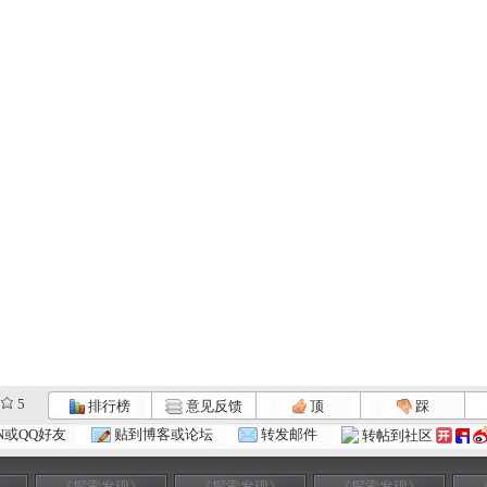
5
排行榜
意见反馈
顶
踩
N或QQ好友
贴到博客或论坛
转发邮件
转帖到社区
》
《探索发现》
《探索发现》
《探索发现》