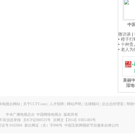
中
微访谈
|
• 橙子
• 十种
• 老人
美丽中
湿地
央电视台网站
|
关于CCTV.com
|
人才招聘
|
网站声明
|
法律顾问
|
总台总经理室
|
帮助
中央广播电视总台 中国网络电视台 版权所有
不良信息举报
京ICP证060535号
京网文【2014】0383-083号
 0102004
新出网证（京）字098号
中国互联网视听节目服务自律公约