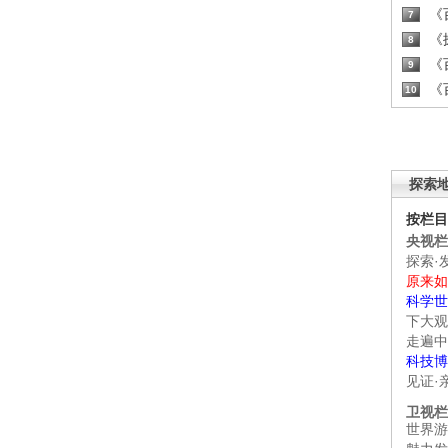
《百
7
《探
8
《百
9
《百
10
探索
按栏目
央视栏
探索·
原来如
科学世
下大观
走遍中
科技博
见证·
卫视栏
世界游