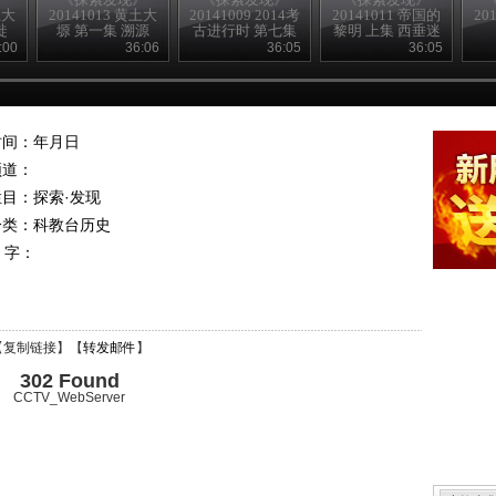
土大
20141013 黄土大
20141009 2014考
20141011 帝国的
20
徙
塬 第一集 溯源
古进行时 第七集
黎明 上集 西垂迷
古关觅踪
踪
:00
36:06
36:05
36:05
时间：年月日
频道：
栏目：
探索·发现
分类：科教台历史
 字：
【
复制链接
】【
转发邮件
】
302 Found
CCTV_WebServer