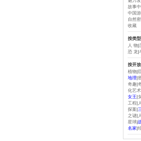
魅力发
故事中
中国游
自然密
收藏
按类型
人 物
|
恐 龙
|
按开放
植物
|
地理
|
奇趣
|
化艺术
女王
|
工程
|
探案
|
之谜
|
星球
|
名家
|