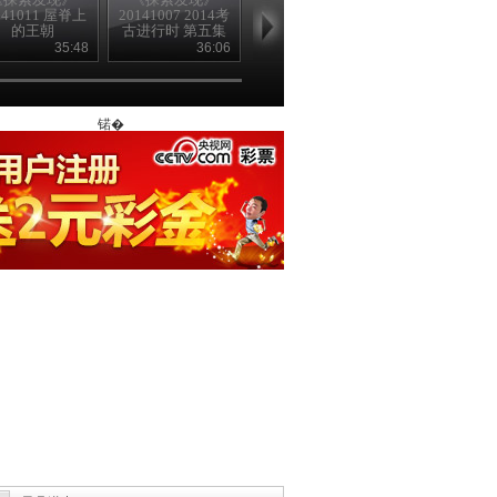
141011 屋脊上
20141007 2014考
20141008 2014考
20141005 20
的王朝
古进行时 第五集
古进行时 第六集
古进行时 第
北疆石冢
蒙古探源
史前谜案
35:48
36:06
36:01
36
锘�