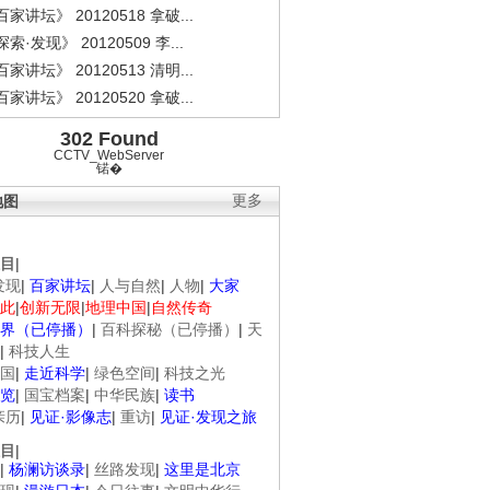
家讲坛》 20120518 拿破...
索·发现》 20120509 李...
家讲坛》 20120513 清明...
家讲坛》 20120520 拿破...
302 Found
CCTV_WebServer
锘�
地图
更多
目
|
发现
|
百家讲坛
|
人与自然
|
人物
|
大家
此
|
创新无限
|
地理中国
|
自然传奇
界（已停播）
|
百科探秘（已停播）
|
天
|
科技人生
国
|
走近科学
|
绿色空间
|
科技之光
览
|
国宝档案
|
中华民族
|
读书
亲历
|
见证·影像志
|
重访
|
见证·发现之旅
目
|
|
杨澜访谈录
|
丝路发现
|
这里是北京