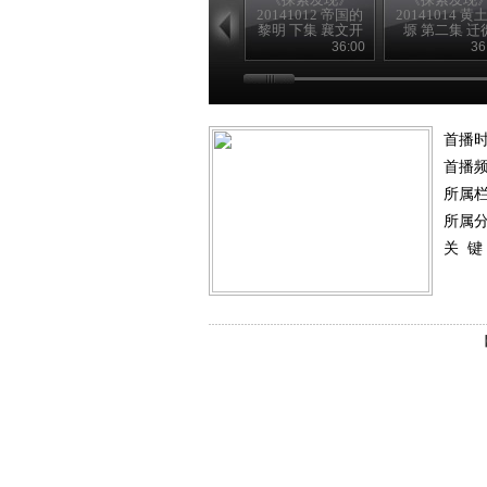
20141012 帝国的
20141014 黄
黎明 下集 襄文开
塬 第二集 迁
国
36:00
36
首播
首播
所属
所属
关 键