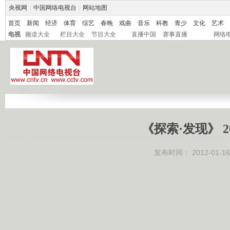
央视网
|
中国网络电视台
|
网站地图
首页
新闻
经济
体育
综艺
春晚
戏曲
音乐
科教
青少
文化
艺术
电视
频道大全
栏目大全
节目大全
直播中国
赛事直播
网络
《探索·发现》 2
发布时间：
2012-01-16