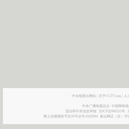
中央电视台网站
|
关于CCTV.com
|
人
中央广播电视总台 中国网络电
违法和不良信息举报
京ICP证060535号
网上传播视听节目许可证号 0102004
新出网证（京）字0