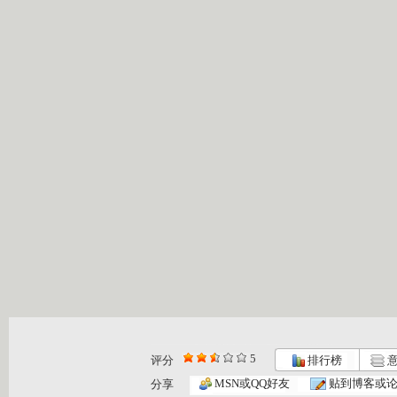
5
评分
排行榜
意
MSN或QQ好友
贴到博客或
分享