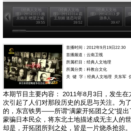
《经典人文地
《经典人文地
《经典人文地
理》 20141015 南
理》 20141014 霸
理》 20141013 梦
理
京南京 绝望之城
王别姬 迷恋与背
游杀人
叛
39:55
39:52
39:47
首播时间：2012年9月19日22:30
首播频道：
云南卫视
所属栏目：
经典人文地理
所属分类：科教台文化
关 键 字：
经典人文地理
关东军
本期节目主要内容： 2011年8月3日，发生
次引起了人们对那段历史的反思与关注。为
的，东宫铁男——所谓“满蒙开拓团之父”提出
蒙骗日本民众，将东北土地描述成无主人的
却是，开拓团所到之处，皆是一片烧杀抢掠