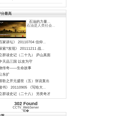
评分最高
石油的力量...
石油是人类社会...
家讲坛》 20110704 信仰...
索?发现》 20111211 战...
立群读史记（二十九） 庐山真面
中天品三国 以攻为守
物传奇——生命故事
公东扩
恨歌之开元盛世（五）张说复出
书》 20110905 《写给大...
立群读史记（二十八） 另类奇才
302 Found
CCTV_WebServer
锘�
推荐