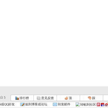
5
排行榜
意见反馈
顶
踩
N或QQ好友
贴到博客或论坛
转发邮件
转帖到社区