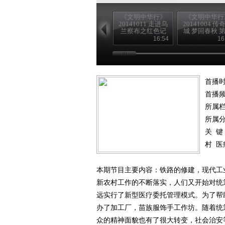
《文明中华行》
《文明中华行
20141011 走进乌
20141004 传
兰察布之红色记
城 梦回春秋 
忆
集 穿越时空
16:54
16
首播时
首播
所属
所属
关 键
村
医
本期节目主要内容：铁路的修建，现代工
新农村工作的不断落实，人们又开始对统筹
远实行了新型医疗委托管理模式。为了帮
办了加工厂，苗族服饰手工作坊。随着统
众的精神面貌也有了很大转变，社会治安