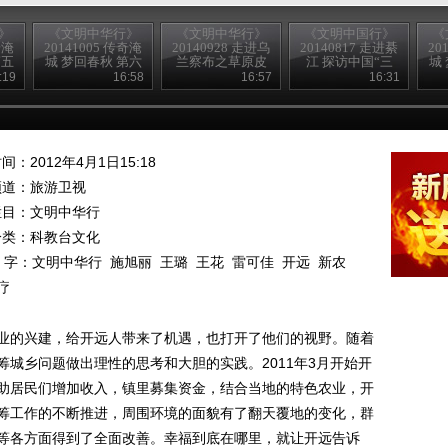
》
《文明中华行》
《文明中华行》
《文明中国行》
《
奇淹
20141005 传奇淹
20140928 走进乌
20140817 走进綦
20
第五
城 梦回春秋 第六
兰察布之草原皮
江 探访中国“三
城
的爱
集 无限淹城
都
养”名域 第四集
:19
16:58
16:57
16:31
间：2012年4月1日15:18
频道：
旅游卫视
栏目：
文明中华行
分类：科教台文化
 字：
文明中华行
施旭丽
王璐
王花
雷可佳
开远
新农
疗
业的兴建，给开远人带来了机遇，也打开了他们的视野。随着
城乡问题做出理性的思考和大胆的实践。2011年3月开始开
助居民们增加收入，镇里募集资金，结合当地的特色农业，开
筹工作的不断推进，周围环境的面貌有了翻天覆地的变化，群
等各方面得到了全面改善。幸福到底在哪里，就让开远告诉