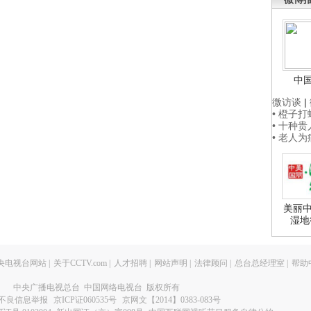
中
微访谈
|
• 橙子
• 十种
• 老人
美丽中
湿地
央电视台网站
|
关于CCTV.com
|
人才招聘
|
网站声明
|
法律顾问
|
总台总经理室
|
帮助
中央广播电视总台 中国网络电视台 版权所有
不良信息举报
京ICP证060535号
京网文【2014】0383-083号