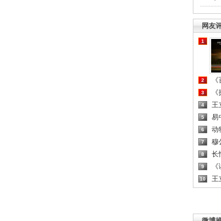
网友
1
《百
2
《探
3
王
4
易
5
动
6
穆
7
长
8
《读
9
王
10
微博