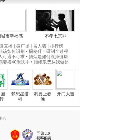
国城市幸福感
不孝七宗罪
微直播
|
微广场
|
名人墙
|
排行榜
打蜡该如何识别
• 揭秘歼十研制全过程
贵人可遇不可求
• 抽烟是如何毁掉健康
为病妻搭40米扶手
• 拒绝浪费从我做起
国·
梦想星搭
我要上春
开门大吉
行
档
晚
中心