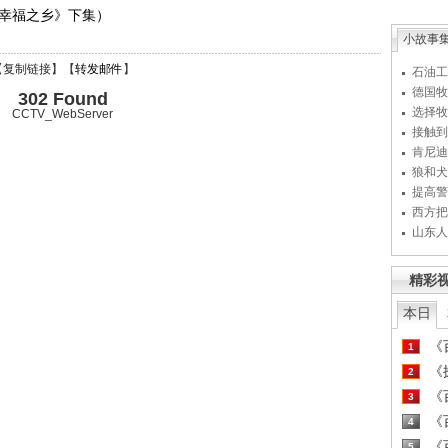
见证幸福之乡》下集）
小故事
【
复制链接
】【
转发邮件
】
石油工
德国牧
302 Found
选择牧
CCTV_WebServer
接触到
肯尼迪
狼和犬
提高警
西方把
山东人
精彩
本日
《百
1
《探
2
《百
3
《百
4
《百
5