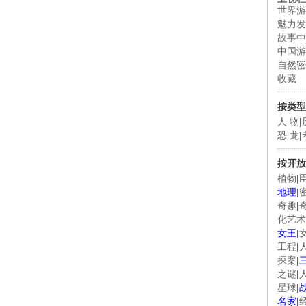
世界游
魅力发
故事中
中国游
自然密
收藏
按类型
人 物
|
恐 龙
|
按开放
植物
|
地理
|
奇趣
|
化艺术
女王
|
工程
|
探案
|
之谜
|
星球
|
名家
|