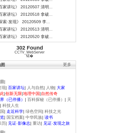
家讲坛》 20120507 清明...
家讲坛》 20120518 拿破...
索·发现》 20120509 李...
家讲坛》 20120513 清明...
家讲坛》 20120520 拿破...
302 Found
CCTV_WebServer
锘�
地图
更多
目
|
发现
|
百家讲坛
|
人与自然
|
人物
|
大家
此
|
创新无限
|
地理中国
|
自然传奇
界（已停播）
|
百科探秘（已停播）
|
天
|
科技人生
国
|
走近科学
|
绿色空间
|
科技之光
览
|
国宝档案
|
中华民族
|
读书
亲历
|
见证·影像志
|
重访
|
见证·发现之旅
目
|