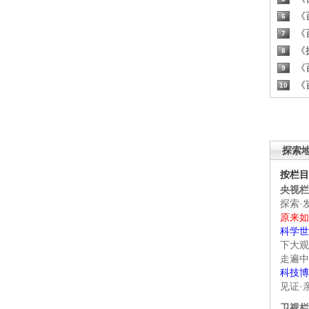
《百
6
《百
7
《探
8
《百
9
《百
10
探索
按栏目
央视栏
探索·
原来如
科学世
下大观
走遍中
科技博
见证·
卫视栏