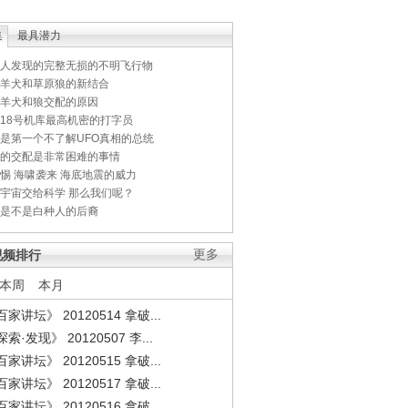
集
最具潜力
人发现的完整无损的不明飞行物
羊犬和草原狼的新结合
羊犬和狼交配的原因
18号机库最高机密的打字员
是第一个不了解UFO真相的总统
的交配是非常困难的事情
惕 海啸袭来 海底地震的威力
宇宙交给科学 那么我们呢？
是不是白种人的后裔
视频排行
更多
本周
本月
家讲坛》 20120514 拿破...
索·发现》 20120507 李...
家讲坛》 20120515 拿破...
家讲坛》 20120517 拿破...
家讲坛》 20120516 拿破...