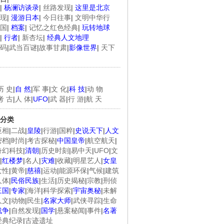
|
杨澜访谈录
|
丝路发现
|
这里是北京
现
|
漫游日本
|
今日往事
|
文明中华行
国
|
档案
|
记忆之红色经典
|
玩转地球
|
行者
|
新杏坛
|
经典人文地理
码
|
武当百谜
|
故事甘肃
|
影像世界
|
天下
历 史
|
自 然
|
军 事
|
文 化
|
科 技
|
动 物
考 古
|
人 体
|
UFO
|
武 器
|
行 游
|
航 天
分类
臣相
|
二战
|
皇陵
|
行游
|
国粹
|
史说天下
|
人文
密档
|
时尚
|
考古探秘
|
中国皇帝
|
航空航天
|
奇幻科技
|
清朝
|
历史时刻
|
易中天
|
UFO
|
文
|
红楼梦
|
名人
|
灾难
|
收藏
|
明星艺人
|
女皇
女性
|
黄帝
|
慈禧
|
运动
|
能源环保
|
气候
|
建筑
人体
|
民俗民族
|
生活
|
历史揭秘
|
宗教
|
刑侦
三国
|
专家
|
海洋
|
科学探索
|
宇宙奥秘
|
未解
人文
|
动物
|
民生
|
名家大师
|
武侠寻踪
|
生命
战争
|
自然发现
|
国学
|
悬案秘闻
|
事件
|
名著
经典纪录
|
古迹遗址