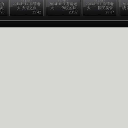
你的
20141014 有请老
20141013 有请老
20141011 有请老
20
共舞
大-大湖之鱼
大——传统的味
大——国民美食
线
道
英吉拉
:20
22:42
23:37
23:37