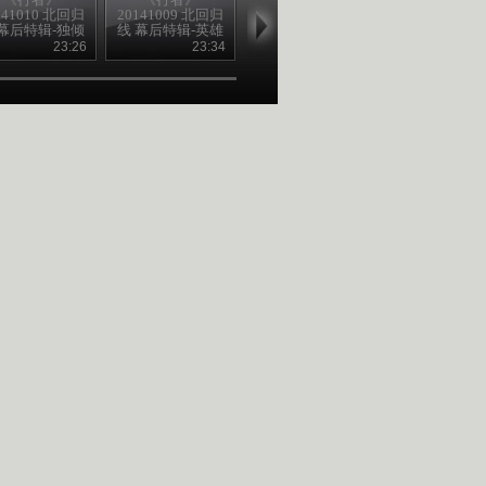
141010 北回归
20141009 北回归
20141008 北回归
20141006 豆
 幕后特辑-独倾
线 幕后特辑-英雄
线 幕后特辑·绝非
道——豆腐沟
苦杯
不再
翻版
故事
23:26
23:34
23:27
23