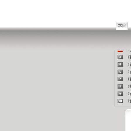
山东人
精彩
本日
《百
1
《探
2
《百
3
《百
4
《百
5
《百
6
《百
7
《探
8
《百
9
《百
10