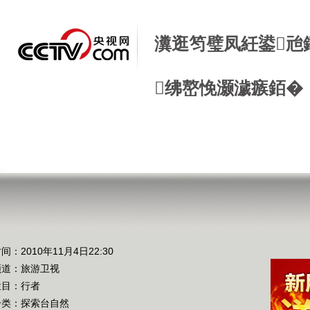
瀵逛笉璧凤紝鍙兘
绋嶅悗灏濊瘯銆�
间：2010年11月4日22:30
频道：
旅游卫视
栏目：
行者
分类：探索台自然