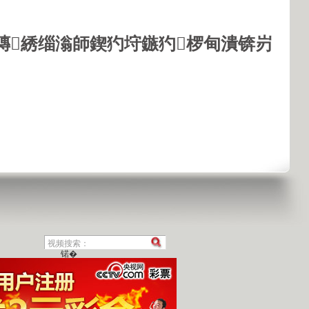
鏄綉缁滃師鍥犳垨鏃犳椤甸潰锛岃
锘�