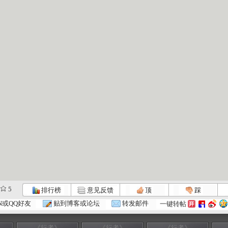
5
排行榜
意见反馈
顶
踩
N或QQ好友
贴到博客或论坛
转发邮件
一键转帖
《行者》
《行者》
《行者》