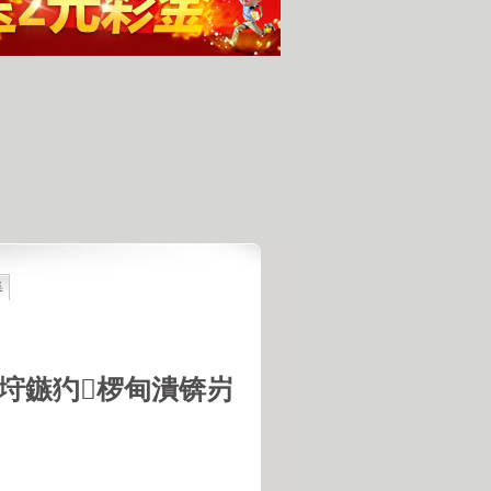
集
最具潜力
人发现的完整无损的不明飞行物
羊犬和草原狼的新结合
羊犬和狼交配的原因
垨鏃犳椤甸潰锛岃
18号机库最高机密的打字员
是第一个不了解UFO真相的总统
的交配是非常困难的事情
惕 海啸袭来 海底地震的威力
宇宙交给科学 那么我们呢？