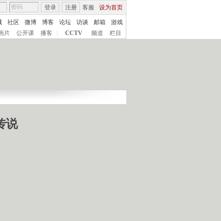
登录
注册
客服
设为首页
城
社区
微博
博客
论坛
访谈
邮箱
游戏
画片
公开课
播客
|
CCTV
频道
栏目
路传说