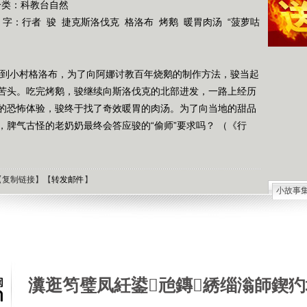
分类：科教台自然
 字：
行者
骏
捷克斯洛伐克
格洛布
烤鹅
暖胃肉汤
“菠萝咕
来到小村格洛布，为了向阿娜讨教百年烧鹅的制作方法，骏当起
苦头。吃完烤鹅，骏继续向斯洛伐克的北部进发，一路上经历
的恐怖体验，骏终于找了奇效暖胃的肉汤。为了向当地的甜品
脾气古怪的老奶奶最终会答应骏的“偷师”要求吗？ （《行
【
复制链接
】【
转发邮件
】
小故事
石油工
德国牧
选择牧
接触到
肯尼迪
瀵逛笉璧凤紝鍙兘鏄綉缁滃師鍥犳
狼和犬
提高警