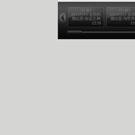
《行者》
《行者》
20141016 去你的
20141015 去
俄比亚-命运之神
俄比亚-与牛
22:58
23