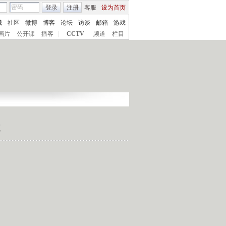
登录
注册
客服
设为首页
城
社区
微博
博客
论坛
访谈
邮箱
游戏
画片
公开课
播客
|
CCTV
频道
栏目
天