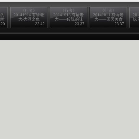
《行者》
《行者》
《行者》
你的
20141014 有请老
20141013 有请老
20141011 有请老
20
共舞
大-大湖之鱼
大——传统的味
大——国民美食
线
道
英吉拉
:20
22:42
23:37
23:37