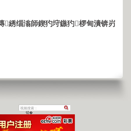
鏄綉缁滃師鍥犳垨鏃犳椤甸潰锛岃
锘�