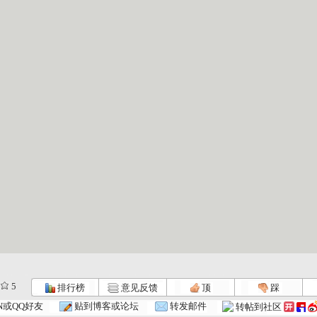
5
排行榜
意见反馈
顶
踩
N或QQ好友
贴到博客或论坛
转发邮件
转帖到社区