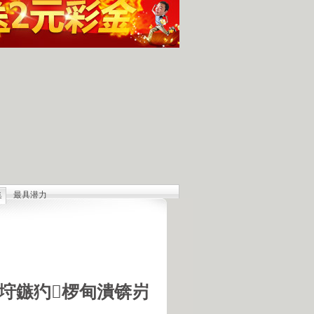
集
最具潜力
人发现的完整无损的不明飞行物
羊犬和草原狼的新结合
羊犬和狼交配的原因
18号机库最高机密的打字员
是第一个不了解UFO真相的总统
垨鏃犳椤甸潰锛岃
的交配是非常困难的事情
惕 海啸袭来 海底地震的威力