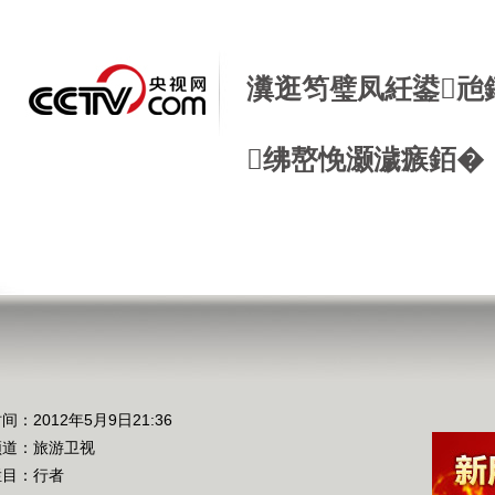
瀵逛笉璧凤紝鍙兘
绋嶅悗灏濊瘯銆�
间：2012年5月9日21:36
频道：
旅游卫视
栏目：
行者