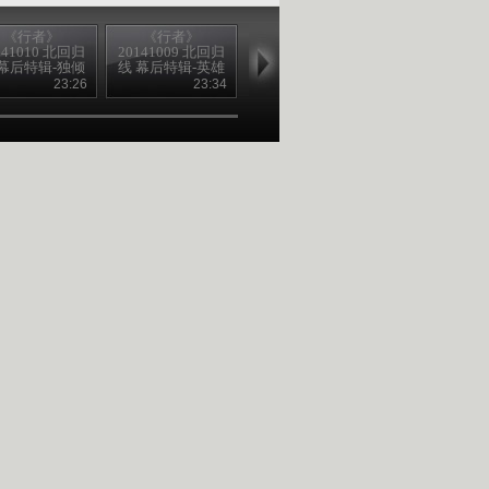
《行者》
《行者》
《行者》
《行者》
141010 北回归
20141009 北回归
20141008 北回归
20141006 豆
 幕后特辑-独倾
线 幕后特辑-英雄
线 幕后特辑·绝非
道——豆腐沟
苦杯
不再
翻版
故事
23:26
23:34
23:27
23