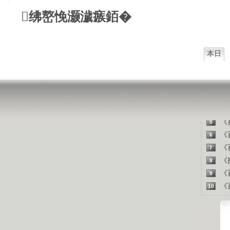
西方把
山东人
绋嶅悗灏濊瘯銆�
精彩
本日
《百
1
《探
2
《百
3
《百
4
《百
5
《百
6
《百
7
《探
8
《百
9
《百
10