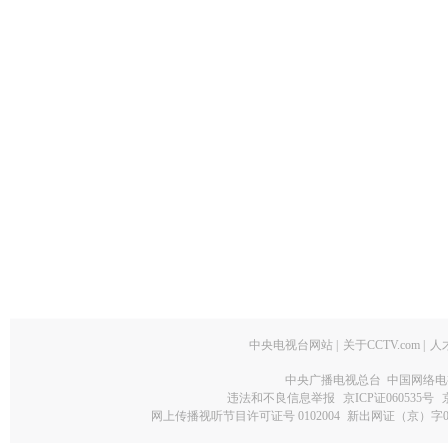
中央电视台网站
|
关于CCTV.com
|
人
中央广播电视总台 中国网络电
违法和不良信息举报
京ICP证060535号
网上传播视听节目许可证号 0102004
新出网证（京）字0