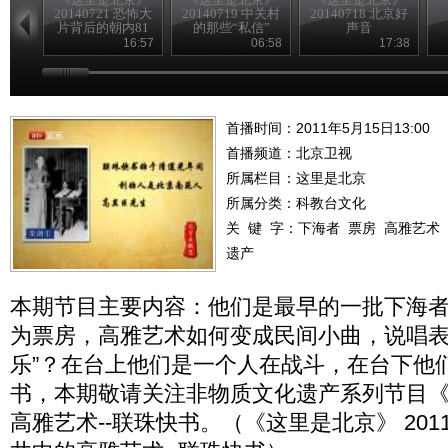
20140721 恐怖大
20140719 中关村
20140718 北京好
片背后的朝内81
的那些“私信”
声音
号
16:57
06:58
17:38
首播时间：2011年5月15日13:00
首播频道：
北京卫视
所属栏目：
这里是北京
所属分类：科教台文化
关 键 字：
下海者
票房
高雅艺术
遗产
本期节目主要内容：他们是最早的一批下海
为票房，高雅艺术如何变成民间小曲，说唱表
乐”？在台上他们是一个人在战斗，在台下他
书，本期敬请关注非物质文化遗产系列节目
高雅艺术--联珠快书。（《这里是北京》 2011-