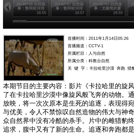
20140708 自然故
20140707 自然故
20140703 自然故
2
事：鲁阿哈河传
事：鲁阿哈河传
事：北极熊的夏
奇（下）
奇（上）
天—母与子
26:55
26:57
26:55
首播时间：2011年1月14日05:26
首播频道：
CCTV-1
所属栏目：
人与自然
所属分类：科教台自然
关 键 字：
卡拉哈里沙漠
奔跑
猎
本期节目的主要内容：影片《卡拉哈里的旋
了在卡拉哈里沙漠中像旋风般飞奔的动物。
放映，将一次次原本是生死的追逐，表现得
与优美，令人不禁惊叹自然造物的伟大与神
众自然界中没有冷酷的杀手。片中的雌猎豹
追求，腹中又有了新的生命。追逐和奔跑都