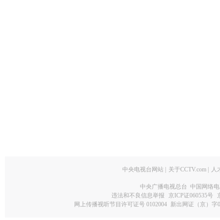
中央电视台网站
|
关于CCTV.com
|
人
中央广播电视总台 中国网络电
违法和不良信息举报
京ICP证060535号
网上传播视听节目许可证号 0102004
新出网证（京）字0