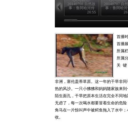
20140708 自然故
20140707 自
事：鲁阿哈河传
事：鲁阿哈河
奇（下）
奇（上）
26:55
26
首播时
首播
所属
所属
关 键
非洲，塞伦盖蒂草原。这一年的干旱非同
热的风沙。一只小狒狒和妈妈随家族来到
陌生面孔，干旱把原本生活在完全不同地
无虑了，每一次喝水都要冒着生命的危险
角马在一片惊叫声中被鳄鱼拖入了水中；
收。