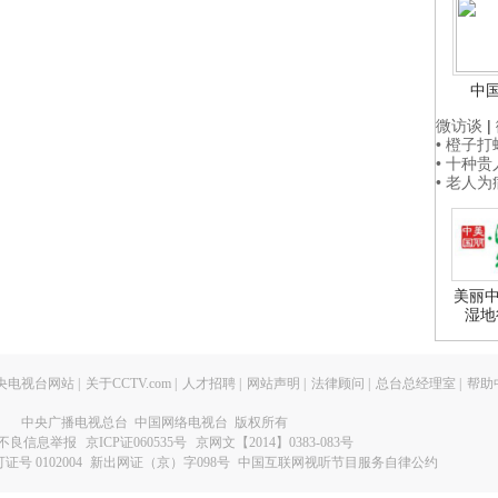
中
微访谈
|
• 橙子
• 十种
• 老人
美丽中
湿地
央电视台网站
|
关于CCTV.com
|
人才招聘
|
网站声明
|
法律顾问
|
总台总经理室
|
帮助
中央广播电视总台 中国网络电视台 版权所有
不良信息举报
京ICP证060535号
京网文【2014】0383-083号
 0102004
新出网证（京）字098号
中国互联网视听节目服务自律公约