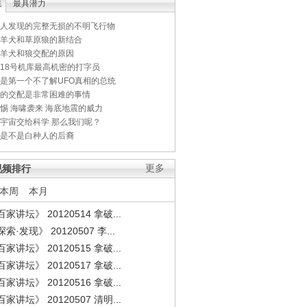
集
最具潜力
人发现的完整无损的不明飞行物
羊犬和草原狼的新结合
羊犬和狼交配的原因
18号机库最高机密的打字员
是第一个不了解UFO真相的总统
的交配是非常困难的事情
惕 海啸袭来 海底地震的威力
宇宙交给科学 那么我们呢？
是不是白种人的后裔
视频排行
更多
本周
本月
家讲坛》 20120514 拿破...
索·发现》 20120507 李...
家讲坛》 20120515 拿破...
家讲坛》 20120517 拿破...
家讲坛》 20120516 拿破...
家讲坛》 20120507 清明...