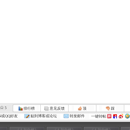
5
排行榜
意见反馈
顶
踩
N或QQ好友
贴到博客或论坛
转发邮件
一键转帖
》
《人与自然》
《人与自然》
《人与自然》