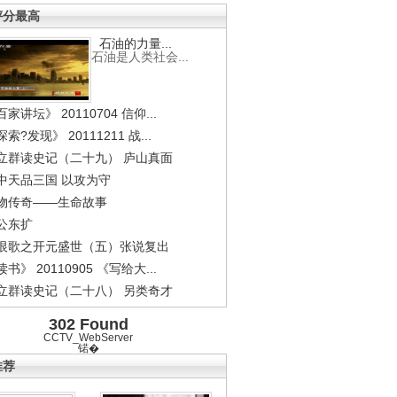
评分最高
石油的力量...
石油是人类社会...
家讲坛》 20110704 信仰...
索?发现》 20111211 战...
立群读史记（二十九） 庐山真面
中天品三国 以攻为守
物传奇——生命故事
公东扩
恨歌之开元盛世（五）张说复出
书》 20110905 《写给大...
立群读史记（二十八） 另类奇才
302 Found
CCTV_WebServer
锘�
推荐