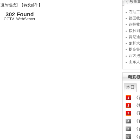
小故事
【
复制链接
】【
转发邮件
】
石油工
302 Found
德国牧
CCTV_WebServer
选择牧
接触到
肯尼迪
狼和犬
提高警
西方把
山东人
精彩
本日
《百
1
《探
2
《百
3
《百
4
《百
5
《百
6