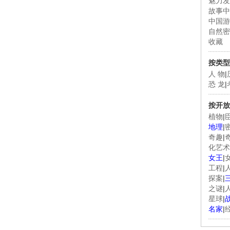
魅力发
故事中
中国游
自然密
收藏
按类型
人 物
|
恐 龙
|
按开放
植物
|
地理
|
奇趣
|
化艺术
女王
|
工程
|
探案
|
之谜
|
星球
|
名家
|