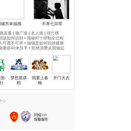
国城市幸福感
不孝七宗罪
微直播
|
微广场
|
名人墙
|
排行榜
打蜡该如何识别
• 揭秘歼十研制全过程
贵人可遇不可求
• 抽烟是如何毁掉健康
为病妻搭40米扶手
• 拒绝浪费从我做起
国·
梦想星搭
我要上春
开门大吉
行
档
晚
中心