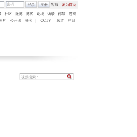
登录
注册
客服
设为首页
城
社区
微博
博客
论坛
访谈
邮箱
游戏
画片
公开课
播客
|
CCTV
频道
栏目