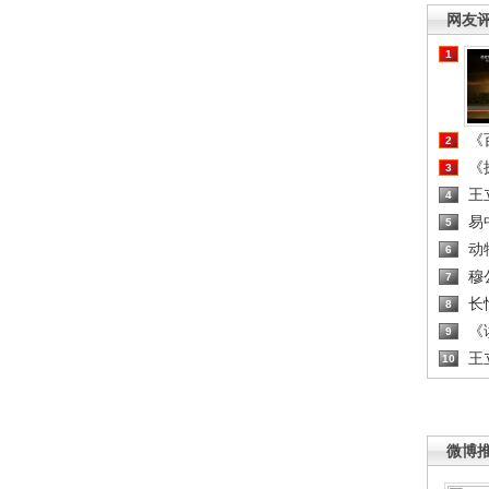
网友
1
《百
2
《探
3
王
4
易
5
动
6
穆
7
长
8
《读
9
王
10
微博