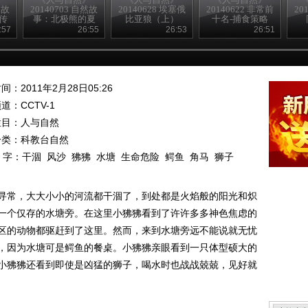
然故
20140703 自然故
20140628 埃塞俄
20140622 非常前
20
传
事：北极熊的夏
比亚狼（上）
十名-捕食策略
天—母与子
:57
26:55
26:53
26:51
间：2011年2月28日05:26
频道：
CCTV-1
栏目：
人与自然
分类：科教台自然
 字：
干涸
风沙
狒狒
水塘
生命危险
鳄鱼
角马
狮子
寻常，大大小小的河流都干涸了，到处都是火焰般的阳光和炽
一个仅存的水塘旁。在这里小狒狒看到了许许多多神色焦虑的
区的动物都驱赶到了这里。然而，来到水塘旁远不能说就无忧
，因为水塘可是鳄鱼的餐桌。小狒狒亲眼看到一只体型硕大的
小狒狒还看到即使是凶猛的狮子，喝水时也战战兢兢，见好就