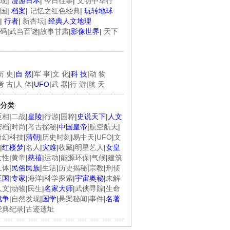
现
|
漫游日本
|
今日往事
|
文明中华行
国
|
档案
|
记忆之红色经典
|
玩转地球
|
行者
|
新杏坛
|
经典人文地理
码
|
武当百谜
|
故事甘肃
|
影像世界
|
天下
历 史
|
自 然
|
军 事
|
文 化
|
科 技
|
动 物
考 古
|
人 体
|
UFO
|
武 器
|
行 游
|
航 天
分类
臣相
|
二战
|
皇陵
|
行游
|
国粹
|
史说天下
|
人文
密档
|
时尚
|
考古探秘
|
中国皇帝
|
航空航天
|
奇幻科技
|
清朝
|
历史时刻
|
易中天
|
UFO
|
文
|
红楼梦
|
名人
|
灾难
|
收藏
|
明星艺人
|
女皇
女性
|
黄帝
|
慈禧
|
运动
|
能源环保
|
气候
|
建筑
人体
|
民俗民族
|
生活
|
历史揭秘
|
宗教
|
刑侦
三国
|
专家
|
海洋
|
科学探索
|
宇宙奥秘
|
未解
人文
|
动物
|
民生
|
名家大师
|
武侠寻踪
|
生命
战争
|
自然发现
|
国学
|
悬案秘闻
|
事件
|
名著
经典纪录
|
古迹遗址