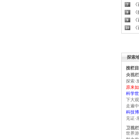
《百
7
《探
8
《百
9
《百
10
探索
按栏目
央视栏
探索·
原来如
科学世
下大观
走遍中
科技博
见证·
卫视栏
世界游