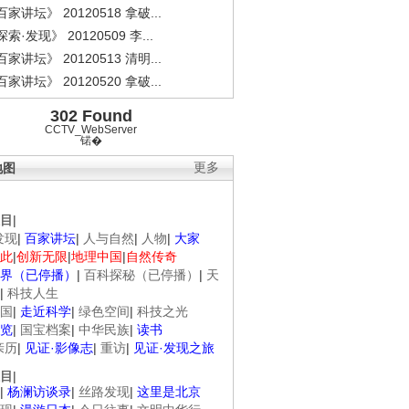
家讲坛》 20120518 拿破...
索·发现》 20120509 李...
家讲坛》 20120513 清明...
家讲坛》 20120520 拿破...
302 Found
CCTV_WebServer
锘�
地图
更多
目
|
发现
|
百家讲坛
|
人与自然
|
人物
|
大家
此
|
创新无限
|
地理中国
|
自然传奇
界（已停播）
|
百科探秘（已停播）
|
天
|
科技人生
国
|
走近科学
|
绿色空间
|
科技之光
览
|
国宝档案
|
中华民族
|
读书
亲历
|
见证·影像志
|
重访
|
见证·发现之旅
目
|
|
杨澜访谈录
|
丝路发现
|
这里是北京