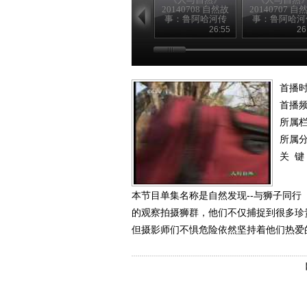
20140708 自然故
20140707 自
事：鲁阿哈河传
事：鲁阿哈河
奇（下）
奇（上）
26:55
26
首播时
首播
所属
所属
关 键
本节目单集名称是自然发现--与狮子同
的观察拍摄狮群，他们不仅捕捉到很多珍
但摄影师们不惧危险依然坚持着他们热爱的工