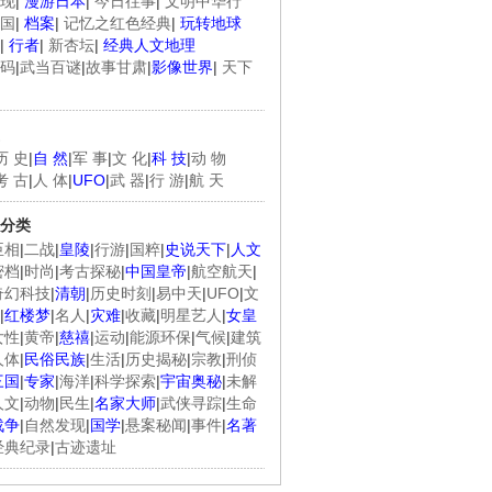
现
|
漫游日本
|
今日往事
|
文明中华行
国
|
档案
|
记忆之红色经典
|
玩转地球
|
行者
|
新杏坛
|
经典人文地理
码
|
武当百谜
|
故事甘肃
|
影像世界
|
天下
历 史
|
自 然
|
军 事
|
文 化
|
科 技
|
动 物
考 古
|
人 体
|
UFO
|
武 器
|
行 游
|
航 天
分类
臣相
|
二战
|
皇陵
|
行游
|
国粹
|
史说天下
|
人文
密档
|
时尚
|
考古探秘
|
中国皇帝
|
航空航天
|
奇幻科技
|
清朝
|
历史时刻
|
易中天
|
UFO
|
文
|
红楼梦
|
名人
|
灾难
|
收藏
|
明星艺人
|
女皇
女性
|
黄帝
|
慈禧
|
运动
|
能源环保
|
气候
|
建筑
人体
|
民俗民族
|
生活
|
历史揭秘
|
宗教
|
刑侦
三国
|
专家
|
海洋
|
科学探索
|
宇宙奥秘
|
未解
人文
|
动物
|
民生
|
名家大师
|
武侠寻踪
|
生命
战争
|
自然发现
|
国学
|
悬案秘闻
|
事件
|
名著
经典纪录
|
古迹遗址