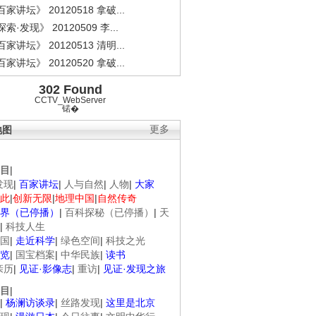
家讲坛》 20120518 拿破...
索·发现》 20120509 李...
家讲坛》 20120513 清明...
家讲坛》 20120520 拿破...
302 Found
CCTV_WebServer
锘�
地图
更多
目
|
发现
|
百家讲坛
|
人与自然
|
人物
|
大家
此
|
创新无限
|
地理中国
|
自然传奇
界（已停播）
|
百科探秘（已停播）
|
天
|
科技人生
国
|
走近科学
|
绿色空间
|
科技之光
览
|
国宝档案
|
中华民族
|
读书
亲历
|
见证·影像志
|
重访
|
见证·发现之旅
目
|
|
杨澜访谈录
|
丝路发现
|
这里是北京