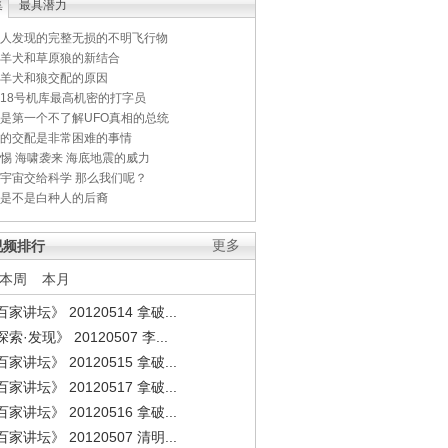
集
最具潜力
人发现的完整无损的不明飞行物
羊犬和草原狼的新结合
羊犬和狼交配的原因
18号机库最高机密的打字员
是第一个不了解UFO真相的总统
的交配是非常困难的事情
惕 海啸袭来 海底地震的威力
宇宙交给科学 那么我们呢？
是不是白种人的后裔
视频排行
更多
本周
本月
家讲坛》 20120514 拿破...
索·发现》 20120507 李...
家讲坛》 20120515 拿破...
家讲坛》 20120517 拿破...
家讲坛》 20120516 拿破...
家讲坛》 20120507 清明...