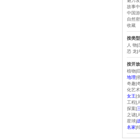
魅力发
故事中
中国游
自然密
收藏
按类型
人 物
|
恐 龙
|
按开放
植物
|
地理
|
奇趣
|
化艺术
女王
|
工程
|
探案
|
之谜
|
星球
|
名家
|