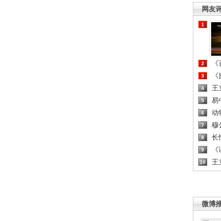
网友
1
《百
2
《探
3
王
4
易
5
动
6
穆
7
长
8
《读
9
王
10
微博