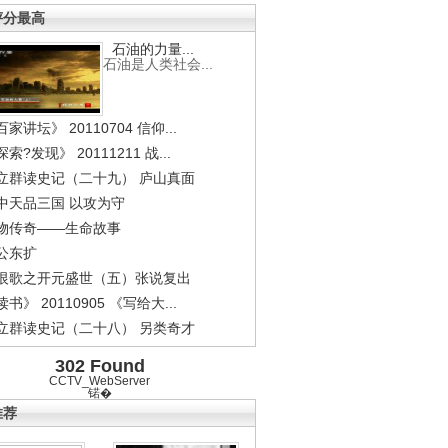
评分最高
石油的力量...
石油是人类社会...
家讲坛》 20110704 信仰...
索?发现》 20111211 战...
立群读史记（二十九） 庐山真面
中天品三国 以攻为守
物传奇——生命故事
公东扩
恨歌之开元盛世（五）张说复出
书》 20110905 《写给大...
立群读史记（二十八） 另类奇才
302 Found
CCTV_WebServer
锘�
推荐