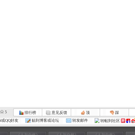
5
排行榜
意见反馈
顶
踩
N或QQ好友
贴到博客或论坛
转发邮件
转帖到社区
》
《人与自然》
《人与自然》
《人与自然》