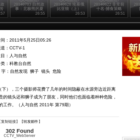
然故
20140703 自然故
20140628 埃塞俄
20140622 非常前
20
传
事：北极熊的夏
比亚狼（上）
十名-捕食策略
天—母与子
:57
26:55
26:53
26:51
间：2011年5月25日05:26
频道：
CCTV-1
栏目：
人与自然
分类：科教台自然
 字：
自然发现
狮子
镜头
危险
行（下），三个摄影师花费了几年的时间隐蔽在水源旁边近距离
贵的镜头还和狮子成为了朋友，同时他们也面临着种种危险，
作。（人与自然 2011年 第79期）
【
复制链接
】【
转发邮件
】
302 Found
CCTV_WebServer