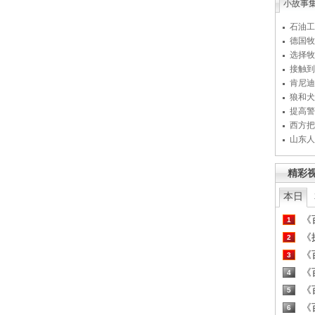
小故事
石油工
德国牧
选择牧
接触到
肯尼迪
狼和犬
提高警
西方把
山东人
精彩
本日
《百
1
《探
2
《百
3
《百
4
《百
5
《百
6