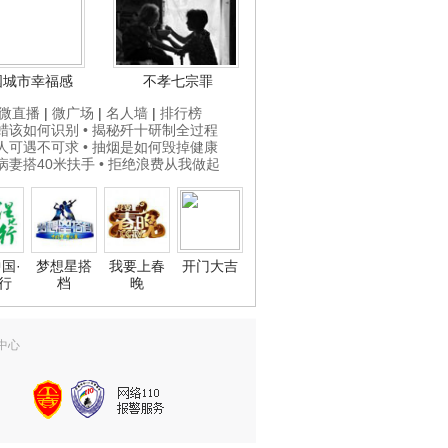
国城市幸福感
不孝七宗罪
微直播
|
微广场
|
名人墙
|
排行榜
打蜡该如何识别
• 揭秘歼十研制全过程
贵人可遇不可求
• 抽烟是如何毁掉健康
为病妻搭40米扶手
• 拒绝浪费从我做起
国·
梦想星搭
我要上春
开门大吉
行
档
晚
中心