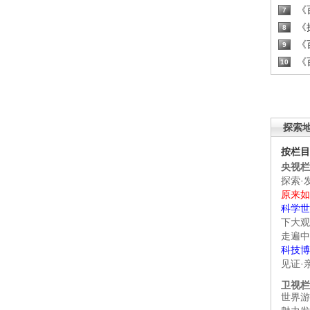
《百
7
《探
8
《百
9
《百
10
探索
按栏目
央视栏
探索·
原来如
科学世
下大观
走遍中
科技博
见证·
卫视栏
世界游