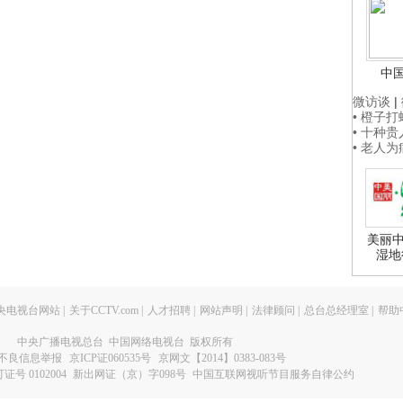
中
微访谈
|
• 橙子
• 十种
• 老人
美丽中
湿地
央电视台网站
|
关于CCTV.com
|
人才招聘
|
网站声明
|
法律顾问
|
总台总经理室
|
帮助
中央广播电视总台 中国网络电视台 版权所有
不良信息举报
京ICP证060535号
京网文【2014】0383-083号
 0102004
新出网证（京）字098号
中国互联网视听节目服务自律公约