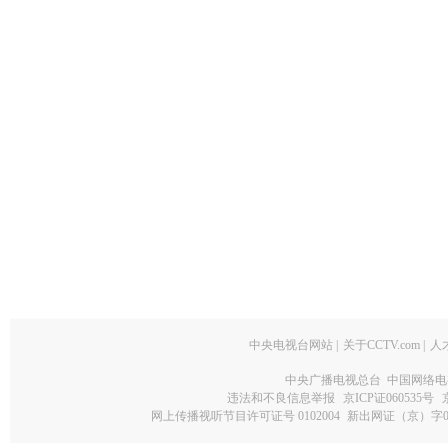
中央电视台网站
|
关于CCTV.com
|
人
中央广播电视总台 中国网络电
违法和不良信息举报
京ICP证060535号
网上传播视听节目许可证号 0102004
新出网证（京）字0