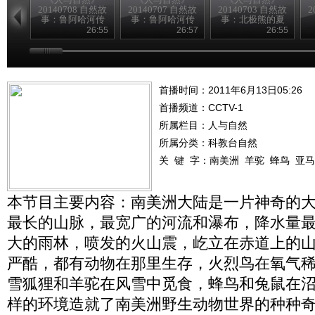
20140708 自然故
20140707 自然故
20140703 自然故
2
事：鲁阿哈河传
事：鲁阿哈河传
事：北极熊的夏
奇（下）
奇（上）
天—母与子
26:55
26:57
26:55
首播时间：2011年6月13日05:26
首播频道：
CCTV-1
所属栏目：
人与自然
所属分类：科教台自然
关 键 字：
南美洲
羊驼
蜂鸟
亚马
本节目主要内容：南美洲大陆是一片神奇的
最长的山脉，最宽广的河流和瀑布，降水量
大的雨林，喷发的火山震，屹立在赤道上的
严酷，都有动物在那里生存，火烈鸟在氧气
雪狐狸和羊驼在风雪中觅食，蜂鸟和兔鼠在
样的环境造就了南美洲野生动物世界的种种