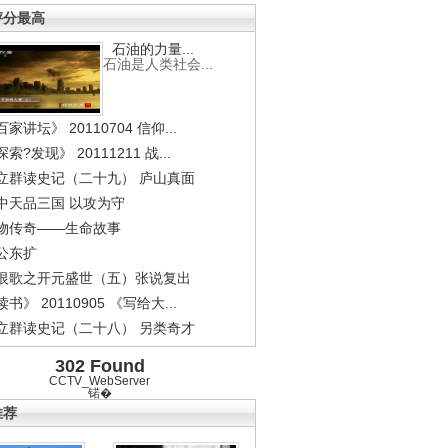
评分最高
石油的力量...
石油是人类社会...
家讲坛》 20110704 信仰...
索?发现》 20111211 战...
立群读史记（二十九） 庐山真面
中天品三国 以攻为守
物传奇——生命故事
公东扩
恨歌之开元盛世（五）张说复出
书》 20110905 《写给大...
立群读史记（二十八） 另类奇才
302 Found
CCTV_WebServer
锘�
推荐