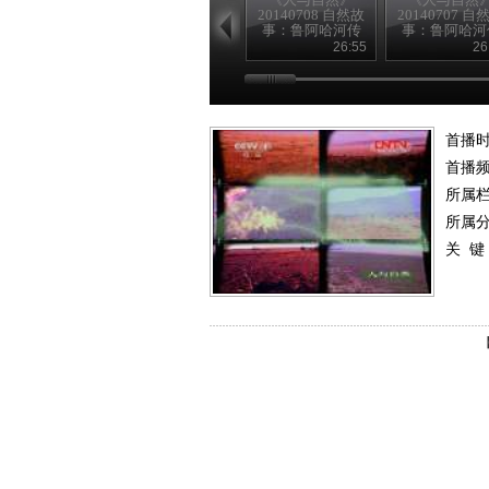
20140708 自然故
20140707 自
事：鲁阿哈河传
事：鲁阿哈河
奇（下）
奇（上）
26:55
26
首播
首播
所属
所属
关 键