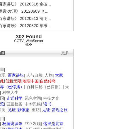
家讲坛》 20120518 拿破...
索·发现》 20120509 李...
家讲坛》 20120513 清明...
家讲坛》 20120520 拿破...
302 Found
CCTV_WebServer
锘�
地图
更多
目
|
发现
|
百家讲坛
|
人与自然
|
人物
|
大家
此
|
创新无限
|
地理中国
|
自然传奇
界（已停播）
|
百科探秘（已停播）
|
天
|
科技人生
国
|
走近科学
|
绿色空间
|
科技之光
览
|
国宝档案
|
中华民族
|
读书
亲历
|
见证·影像志
|
重访
|
见证·发现之旅
目
|
|
杨澜访谈录
|
丝路发现
|
这里是北京