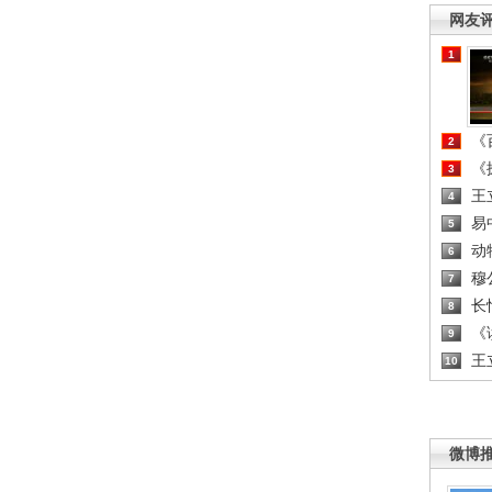
网友
1
《百
2
《探
3
王
4
易
5
动
6
穆
7
长
8
《读
9
王
10
微博