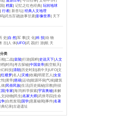
现
|
漫游日本
|
今日往事
|
文明中华行
国
|
档案
|
记忆之红色经典
|
玩转地球
|
行者
|
新杏坛
|
经典人文地理
码
|
武当百谜
|
故事甘肃
|
影像世界
|
天下
历 史
|
自 然
|
军 事
|
文 化
|
科 技
|
动 物
考 古
|
人 体
|
UFO
|
武 器
|
行 游
|
航 天
分类
臣相
|
二战
|
皇陵
|
行游
|
国粹
|
史说天下
|
人文
密档
|
时尚
|
考古探秘
|
中国皇帝
|
航空航天
|
奇幻科技
|
清朝
|
历史时刻
|
易中天
|
UFO
|
文
|
红楼梦
|
名人
|
灾难
|
收藏
|
明星艺人
|
女皇
女性
|
黄帝
|
慈禧
|
运动
|
能源环保
|
气候
|
建筑
人体
|
民俗民族
|
生活
|
历史揭秘
|
宗教
|
刑侦
三国
|
专家
|
海洋
|
科学探索
|
宇宙奥秘
|
未解
人文
|
动物
|
民生
|
名家大师
|
武侠寻踪
|
生命
战争
|
自然发现
|
国学
|
悬案秘闻
|
事件
|
名著
经典纪录
|
古迹遗址