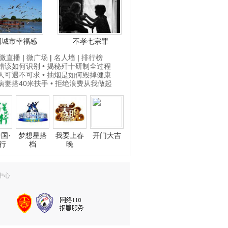
国城市幸福感
不孝七宗罪
微直播
|
微广场
|
名人墙
|
排行榜
打蜡该如何识别
• 揭秘歼十研制全过程
贵人可遇不可求
• 抽烟是如何毁掉健康
为病妻搭40米扶手
• 拒绝浪费从我做起
国·
梦想星搭
我要上春
开门大吉
行
档
晚
中心