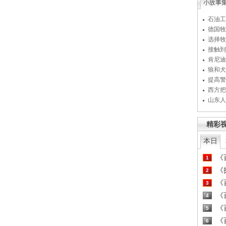
小故事
石油工
德国牧
选择牧
接触到
肯尼迪
狼和犬
提高警
西方把
山东人
精彩
本日
《百
1
《探
2
《百
3
《百
4
《百
5
《百
6