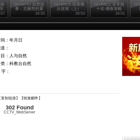
然故
20140703 自然故
20140628 埃塞俄
20140622 非常前
20
传
事：北极熊的夏
比亚狼（上）
十名-捕食策略
天—母与子
:57
26:55
26:53
26:51
时间：年月日
频道：
栏目：
人与自然
分类：科教台自然
 字：
【
复制链接
】【
转发邮件
】
302 Found
CCTV_WebServer