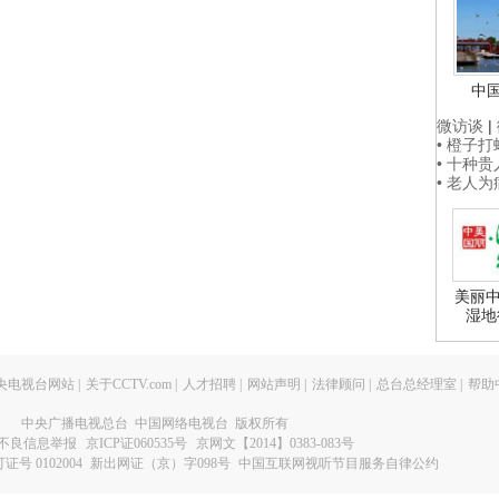
中
微访谈
|
• 橙子
• 十种
• 老人
美丽中
湿地
央电视台网站
|
关于CCTV.com
|
人才招聘
|
网站声明
|
法律顾问
|
总台总经理室
|
帮助
中央广播电视总台 中国网络电视台 版权所有
不良信息举报
京ICP证060535号
京网文【2014】0383-083号
 0102004
新出网证（京）字098号
中国互联网视听节目服务自律公约