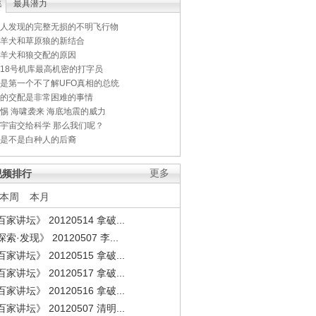
集
最具潜力
人发现的完整无损的不明飞行物
羊犬和草原狼的新结合
羊犬和狼交配的原因
18号机库最高机密的打字员
是第一个不了解UFO真相的总统
的交配是非常困难的事情
惕 海啸袭来 海底地震的威力
宇宙交给科学 那么我们呢？
是不是白种人的后裔
视频排行
更多
本周
本月
家讲坛》 20120514 拿破...
索·发现》 20120507 李...
家讲坛》 20120515 拿破...
家讲坛》 20120517 拿破...
家讲坛》 20120516 拿破...
家讲坛》 20120507 清明...