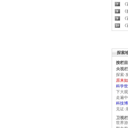
《百
7
《探
8
《百
9
《百
10
探索
按栏目
央视栏
探索·
原来如
科学世
下大观
走遍中
科技博
见证·
卫视栏
世界游