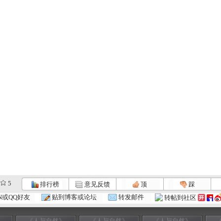
5
排行榜
意见反馈
顶
踩
N或QQ好友
贴到博客或论坛
转发邮件
转帖到社区
》
《人与自然》
《人与自然》
《人与自然》