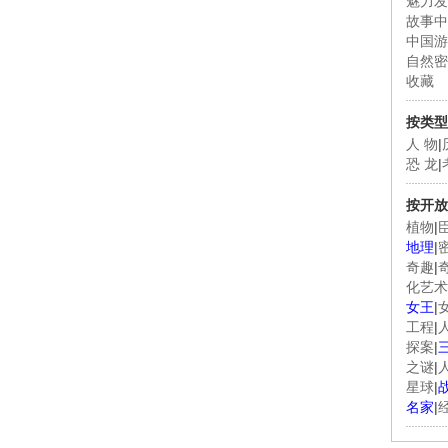
魅力发
故事中
中国游
自然密
收藏
按类型
人 物
|
恐 龙
|
按开放
植物
|
地理
|
奇趣
|
化艺术
女王
|
工程
|
探案
|
之谜
|
星球
|
名家
|