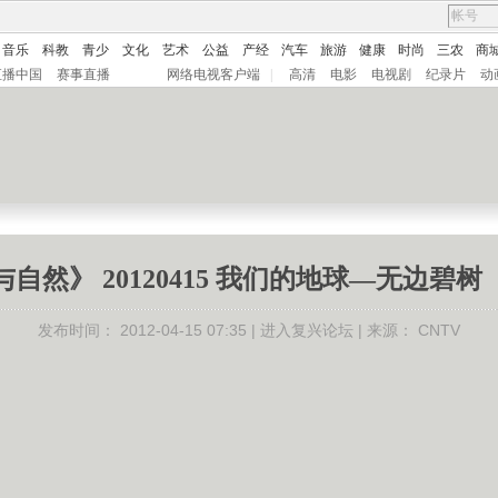
音乐
科教
青少
文化
艺术
公益
产经
汽车
旅游
健康
时尚
三农
商
直播中国
赛事直播
网络电视客户端
|
高清
电影
电视剧
纪录片
动
与自然》 20120415 我们的地球—无边碧树
发布时间：
2012-04-15 07:35 |
进入复兴论坛
| 来源：
CNTV