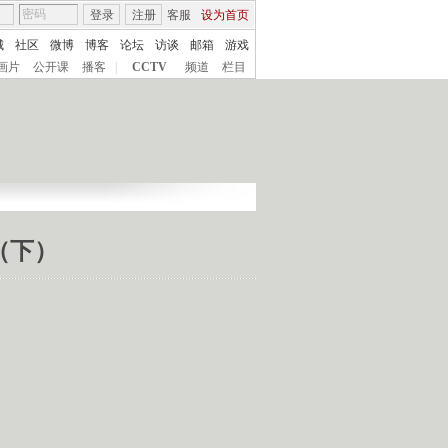
登录
注册
客服
设为首页
城
社区
微博
博客
论坛
访谈
邮箱
游戏
画片
公开课
播客
|
CCTV
频道
栏目
（下）