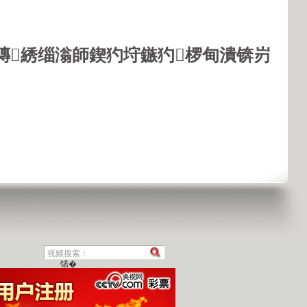
鏄綉缁滃師鍥犳垨鏃犳椤甸潰锛岃
锘�