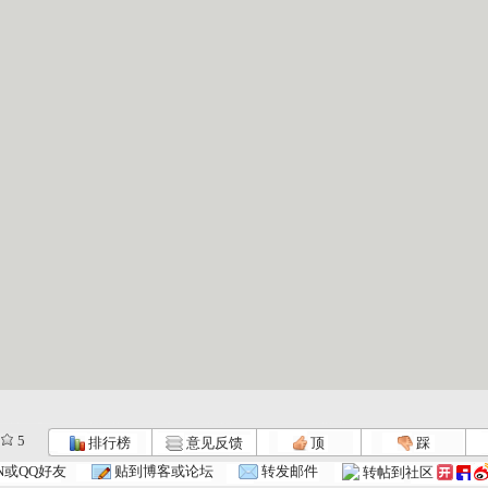
5
排行榜
意见反馈
顶
踩
N或QQ好友
贴到博客或论坛
转发邮件
转帖到社区