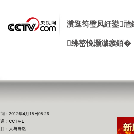
瀵逛笉璧凤紝鍙兘
绋嶅悗灏濊瘯銆�
间：2012年4月15日05:26
频道：
CCTV-1
栏目：
人与自然