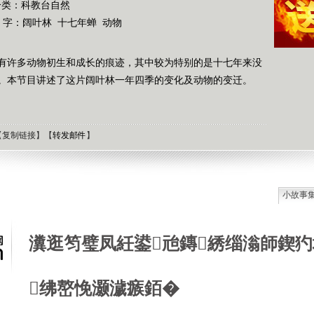
分类：科教台自然
 字：
阔叶林
十七年蝉
动物
有许多动物初生和成长的痕迹，其中较为特别的是十七年来没
。本节目讲述了这片阔叶林一年四季的变化及动物的变迁。
【
复制链接
】【
转发邮件
】
小故事
石油工
德国牧
瀵逛笉璧凤紝鍙兘鏄綉缁滃師鍥犳
选择牧
接触到
肯尼迪
绋嶅悗灏濊瘯銆�
狼和犬
提高警