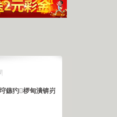
集
最具潜力
人发现的完整无损的不明飞行物
羊犬和草原狼的新结合
垨鏃犳椤甸潰锛岃
羊犬和狼交配的原因
18号机库最高机密的打字员
是第一个不了解UFO真相的总统
的交配是非常困难的事情
惕 海啸袭来 海底地震的威力