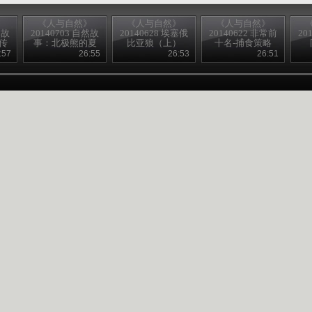
》
《人与自然》
《人与自然》
《人与自然》
然故
20140703 自然故
20140628 埃塞俄
20140622 非常前
20
传
事：北极熊的夏
比亚狼（上）
十名-捕食策略
天—母与子
:57
26:55
26:53
26:51