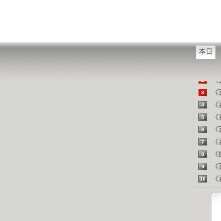
西方把
山东人
精彩
本日
《百
1
《探
2
《百
3
《百
4
《百
5
《百
6
《百
7
《探
8
《百
9
《百
10