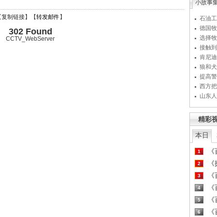
小故事
【
复制链接
】【
转发邮件
】
石油工
德国牧
302 Found
选择牧
CCTV_WebServer
接触到
肯尼迪
狼和犬
提高警
西方把
山东人
精彩
本日
《百
1
《探
2
《百
3
《百
4
《百
5
《百
6