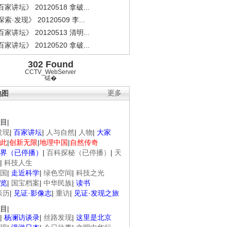
家讲坛》 20120518 拿破...
索·发现》 20120509 李...
家讲坛》 20120513 清明...
家讲坛》 20120520 拿破...
302 Found
CCTV_WebServer
锘�
地图
更多
目
|
发现
|
百家讲坛
|
人与自然
|
人物
|
大家
此
|
创新无限
|
地理中国
|
自然传奇
界（已停播）
|
百科探秘（已停播）
|
天
|
科技人生
国
|
走近科学
|
绿色空间
|
科技之光
览
|
国宝档案
|
中华民族
|
读书
亲历
|
见证·影像志
|
重访
|
见证·发现之旅
目
|
|
杨澜访谈录
|
丝路发现
|
这里是北京