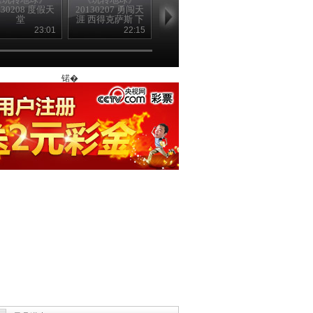
130208 度假天
20130207 勇闯天
20130206 勇闯天
20130205 勇
堂
涯 西得克萨斯 下
涯
涯（下）
集
23:01
22:15
21:33
23
锘�