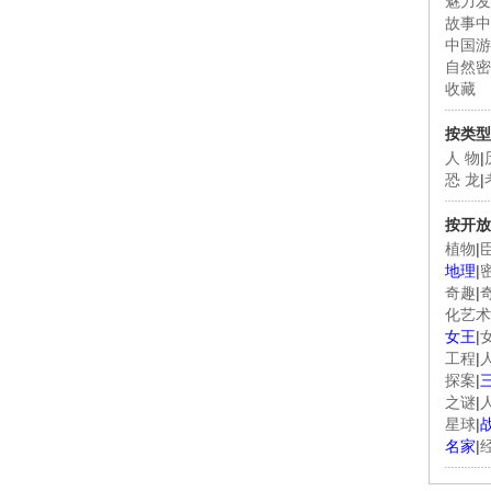
魅力发
故事中
中国游
自然密
收藏
按类型
人 物
|
恐 龙
|
按开放
植物
|
地理
|
奇趣
|
化艺术
女王
|
工程
|
探案
|
之谜
|
星球
|
名家
|