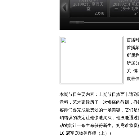
20130215 度假天
20130214 蛋
堂
王（爱子周岁
23:48
24
首播时
首播
所属
所属
关 键
度最
本期节目主要内容：上期节目杰西卡遭到
意料，艺术家经历了一次惨痛的教训，乔
容师们要完成最费劲的一场美容，它们是
珀错误的决定让他惨遭淘汰，他没能通过
动物能让一条生命获得新生。究竟谁将赢得比
18 冠军宠物美容师（上））