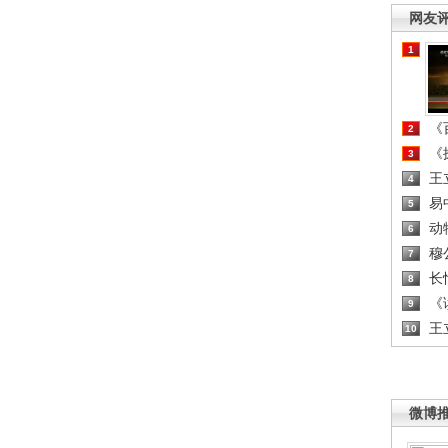
网友
1
《百
2
《探
3
王
4
易
5
动
6
穆
7
长
8
《读
9
王
10
微博