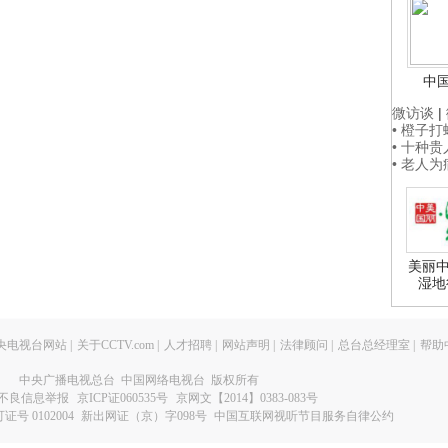
中
微访谈
|
• 橙子
• 十种
• 老人
美丽中
湿地
央电视台网站
|
关于CCTV.com
|
人才招聘
|
网站声明
|
法律顾问
|
总台总经理室
|
帮助
中央广播电视总台 中国网络电视台 版权所有
不良信息举报
京ICP证060535号
京网文【2014】0383-083号
 0102004
新出网证（京）字098号
中国互联网视听节目服务自律公约