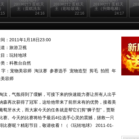
糕天
20130213 蛋糕天
20130212 蛋糕天
20130211 蛋糕天
20
）
王（蛋糕洗车
王（彩绘玻璃）
王（升降电梯）
房）
:15
24:16
22:16
24:17
间：2011年1月18日23:00
频道：
旅游卫视
栏目：
玩转地球
分类：科教台自然
 字：
宠物美容师
淘汰赛
参赛选手
宠物造型
剪毛
拍照
年
佳美容师
淘汰，气氛得到了缓解，可接下来的快速能力赛让所有人出乎
纳森再次获得了冠军，这给他带来了前所未有的优势，接着美
葡萄牙水犬，而大家今天的任务就是帮它们剪“狮子型”，贾斯
比赛。今天的比赛将给予最后4位选手心灵的震撼，拯救一只
赛呢？精彩节目，敬请收看！（《玩转地球》 2011-01-