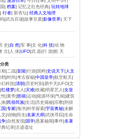
现
|
漫游日本
|
今日往事
|
文明中华行
国
|
档案
|
记忆之红色经典
|
玩转地球
|
行者
|
新杏坛
|
经典人文地理
码
|
武当百谜
|
故事甘肃
|
影像世界
|
天下
历 史
|
自 然
|
军 事
|
文 化
|
科 技
|
动 物
考 古
|
人 体
|
UFO
|
武 器
|
行 游
|
航 天
分类
臣相
|
二战
|
皇陵
|
行游
|
国粹
|
史说天下
|
人文
密档
|
时尚
|
考古探秘
|
中国皇帝
|
航空航天
|
奇幻科技
|
清朝
|
历史时刻
|
易中天
|
UFO
|
文
|
红楼梦
|
名人
|
灾难
|
收藏
|
明星艺人
|
女皇
女性
|
黄帝
|
慈禧
|
运动
|
能源环保
|
气候
|
建筑
人体
|
民俗民族
|
生活
|
历史揭秘
|
宗教
|
刑侦
三国
|
专家
|
海洋
|
科学探索
|
宇宙奥秘
|
未解
人文
|
动物
|
民生
|
名家大师
|
武侠寻踪
|
生命
战争
|
自然发现
|
国学
|
悬案秘闻
|
事件
|
名著
经典纪录
|
古迹遗址