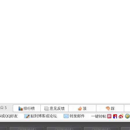
5
排行榜
意见反馈
顶
踩
N或QQ好友
贴到博客或论坛
转发邮件
一键转帖
》
《玩转地球》
《玩转地球》
《玩转地球》