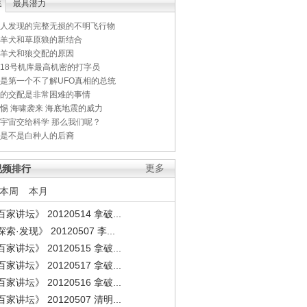
集
最具潜力
人发现的完整无损的不明飞行物
羊犬和草原狼的新结合
羊犬和狼交配的原因
18号机库最高机密的打字员
是第一个不了解UFO真相的总统
的交配是非常困难的事情
惕 海啸袭来 海底地震的威力
宇宙交给科学 那么我们呢？
是不是白种人的后裔
视频排行
更多
本周
本月
家讲坛》 20120514 拿破...
索·发现》 20120507 李...
家讲坛》 20120515 拿破...
家讲坛》 20120517 拿破...
家讲坛》 20120516 拿破...
家讲坛》 20120507 清明...