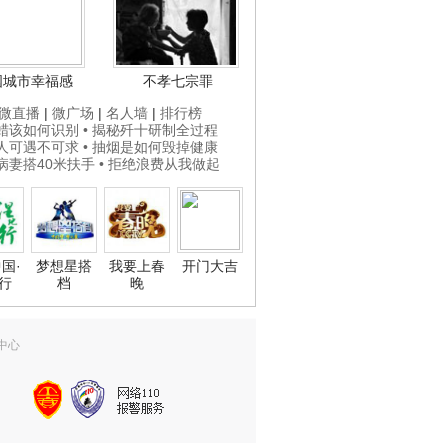
国城市幸福感
不孝七宗罪
微直播
|
微广场
|
名人墙
|
排行榜
打蜡该如何识别
• 揭秘歼十研制全过程
贵人可遇不可求
• 抽烟是如何毁掉健康
为病妻搭40米扶手
• 拒绝浪费从我做起
国·
梦想星搭
我要上春
开门大吉
行
档
晚
中心