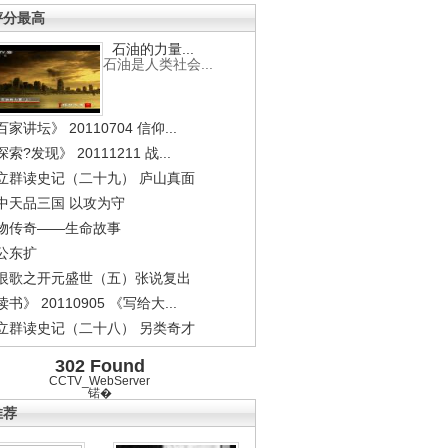
评分最高
石油的力量...
石油是人类社会...
家讲坛》 20110704 信仰...
索?发现》 20111211 战...
立群读史记（二十九） 庐山真面
中天品三国 以攻为守
物传奇——生命故事
公东扩
恨歌之开元盛世（五）张说复出
书》 20110905 《写给大...
立群读史记（二十八） 另类奇才
302 Found
CCTV_WebServer
锘�
推荐