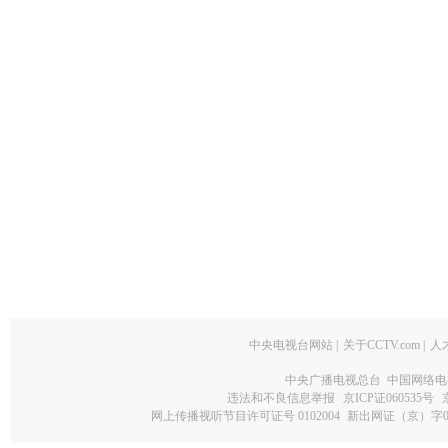
中央电视台网站
|
关于CCTV.com
|
人
中央广播电视总台 中国网络电
违法和不良信息举报
京ICP证060535号
网上传播视听节目许可证号 0102004
新出网证（京）字0