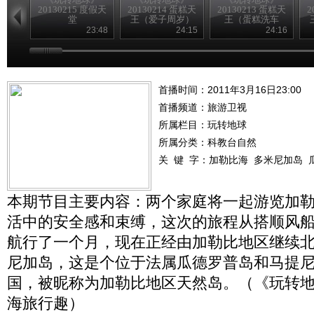
20130215 度假天
20130214 蛋糕天
20130213 蛋糕天
2
堂
王（爱子周岁）
王（蛋糕洗车
房）
23:48
24:15
24:16
首播时间：2011年3月16日23:00
首播频道：
旅游卫视
所属栏目：
玩转地球
所属分类：科教台自然
关 键 字：
加勒比海
多米尼加岛
本期节目主要内容：两个家庭将一起游览加
活中的安全感和束缚，这次的旅程从搭顺风
航行了一个月，现在正经由加勒比地区继续
尼加岛，这是个位于法属瓜德罗普岛和马提
国，被昵称为加勒比地区天然岛。（《玩转地球》 2
海旅行趣）