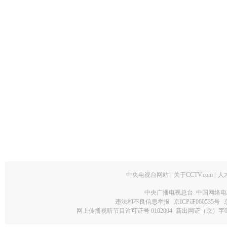
中央电视台网站
|
关于CCTV.com
|
人
中央广播电视总台 中国网络电
违法和不良信息举报
京ICP证060535号
网上传播视听节目许可证号 0102004
新出网证（京）字0