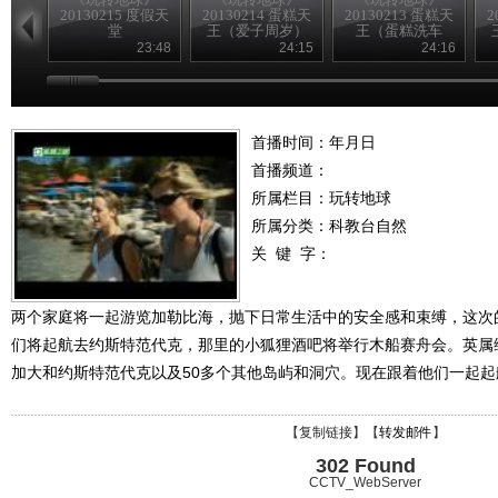
20130215 度假天
20130214 蛋糕天
20130213 蛋糕天
2
堂
王（爱子周岁）
王（蛋糕洗车
房）
23:48
24:15
24:16
首播时间：年月日
首播频道：
所属栏目：
玩转地球
所属分类：科教台自然
关 键 字：
两个家庭将一起游览加勒比海，抛下日常生活中的安全感和束缚，这次
们将起航去约斯特范代克，那里的小狐狸酒吧将举行木船赛舟会。英属
加大和约斯特范代克以及50多个其他岛屿和洞穴。现在跟着他们一起起
【
复制链接
】【
转发邮件
】
302 Found
CCTV_WebServer