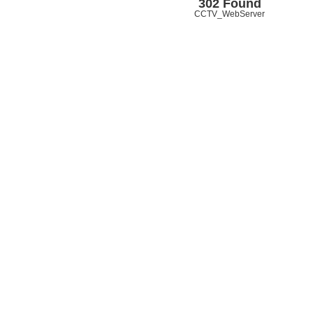
302 Found
CCTV_WebServer