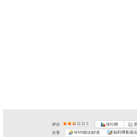
5
评分
排行榜
意
MSN或QQ好友
贴到博客或
分享