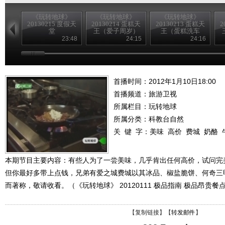
《玩转地球》
《玩转地球》
《玩转地球》
20130215 度假天
20130214 蛋糕天
20130213 蛋糕天
2
堂
王（爱子周岁）
王（蛋糕洗车
房）
23:48
24:15
24:16
首播时间：2012年1月10日18:00
首播频道：
旅游卫视
所属栏目：
玩转地球
所属分类：科教台自然
关 键 字：
美味
高价
费城
奶酪
本期节目主要内容：有些人为了一尝美味，几乎肯出任何高价，试问完
但你最好多带上点钱，兄弟有爱之城费城以其冰品、椒盐脆饼、何奇三
而著称，敬请收看。（《玩转地球》 20120111 极品指南 极品昂贵餐
【
复制链接
】【
转发邮件
】