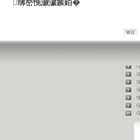
绋嶅悗灏濊瘯銆�
西方把
山东人
精彩
本日
《百
1
《探
2
《百
3
《百
4
《百
5
《百
6
《百
7
《探
8
《百
9
《百
10