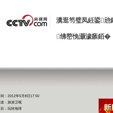
瀵逛笉璧凤紝鍙兘
绋嶅悗灏濊瘯銆�
间：2012年5月8日17:50
频道：
旅游卫视
栏目：
玩转地球