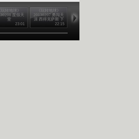
《玩转地球》
《玩转地球》
《玩转地球》
《玩转地球
130208 度假天
20130207 勇闯天
20130206 勇闯天
20130205 勇
堂
涯 西得克萨斯 下
涯
涯（下）
集
23:01
22:15
21:33
23