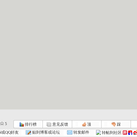
5
排行榜
意见反馈
顶
踩
N或QQ好友
贴到博客或论坛
转发邮件
转帖到社区