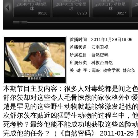
20140413 动物星
20140119 动物星
20131215 动物星
2
球
球
球
09:26
09:28
08:27
首播时间：2011年1月29日18:06
首播频道：
云南卫视
所属栏目：
自然密码
所属分类：科教台自然
关 键 字：
毒蛇
动物学家
舒尔茨
本期节目主要内容：很多人对毒蛇都是闻之
舒尔茨却对这些令人毛骨悚然的家伙格外钟
越是罕见的这些野生动物就越能够激发起他
次舒尔茨在贴近凶猛野生动物的过程当中，
死考验？最终他能不能成功地获取这些凶险动
完成他的任务？（《自然密码》 2011-01-29