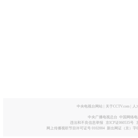
中央电视台网站
|
关于CCTV.com
|
人
中央广播电视总台 中国网络电
违法和不良信息举报
京ICP证060535号
网上传播视听节目许可证号 0102004
新出网证（京）字0