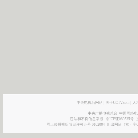
中央电视台网站
|
关于CCTV.com
|
人
中央广播电视总台 中国网络电
违法和不良信息举报
京ICP证060535号
网上传播视听节目许可证号 0102004
新出网证（京）字0