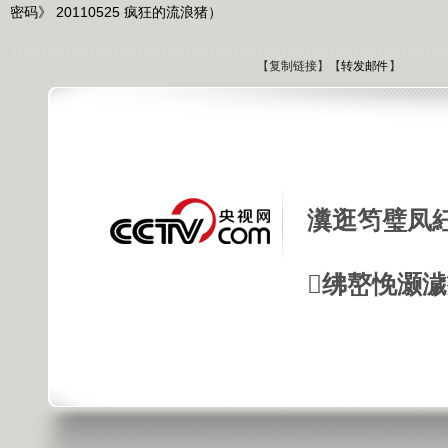
密码》 20110525 疯狂的流浪猪）
【
复制链接
】【
转发邮件
】
瀵逛笉璧凤
绋嶅悗灏