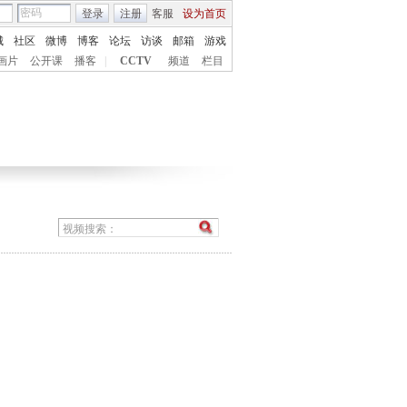
登录
注册
客服
设为首页
城
社区
微博
博客
论坛
访谈
邮箱
游戏
画片
公开课
播客
|
CCTV
频道
栏目