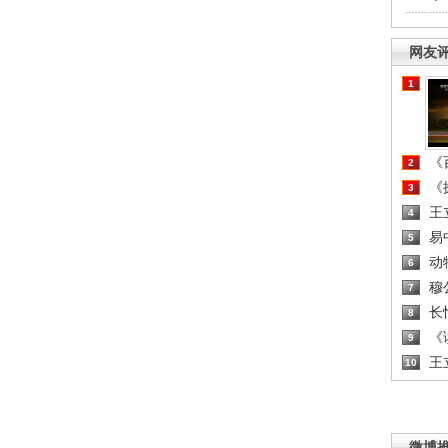
网友
1
《百
2
《探
3
王
4
易
5
动
6
穆
7
长
8
《读
9
王
10
微博