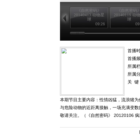
《自然密码》
《自然密码
20140413 动物星
20140119 动
球
球
09:26
09
首播时
首播
所属
所属
关 键
本期节目主要内容：性情凶猛，流浪猪为
与危险动物的近距离接触，一场充满变数
敬请关注。（《自然密码》 20120106