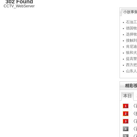
302 Found
CCTV_WebServer
小故事
石油工
德国牧
选择牧
接触到
肯尼迪
狼和犬
提高警
西方把
山东人
精彩
本日
《百
1
《探
2
《百
3
《百
4
《百
5