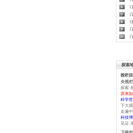
《百
6
《百
7
《探
8
《百
9
《百
10
探索
按栏目
央视栏
探索·
原来如
科学世
下大观
走遍中
科技博
见证·
卫视栏