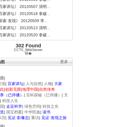
家讲坛》 20120507 清明...
家讲坛》 20120518 拿破...
索·发现》 20120509 李...
家讲坛》 20120513 清明...
家讲坛》 20120520 拿破...
302 Found
CCTV_WebServer
锘�
地图
更多
目
|
发现
|
百家讲坛
|
人与自然
|
人物
|
大家
此
|
创新无限
|
地理中国
|
自然传奇
界（已停播）
|
百科探秘（已停播）
|
天
|
科技人生
国
|
走近科学
|
绿色空间
|
科技之光
览
|
国宝档案
|
中华民族
|
读书
亲历
|
见证·影像志
|
重访
|
见证·发现之旅
目
|