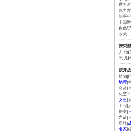
世界游
魅力发
故事中
中国游
自然密
收藏
按类型
人 物
|
恐 龙
|
按开放
植物
|
地理
|
奇趣
|
化艺术
女王
|
工程
|
探案
|
之谜
|
星球
|
名家
|