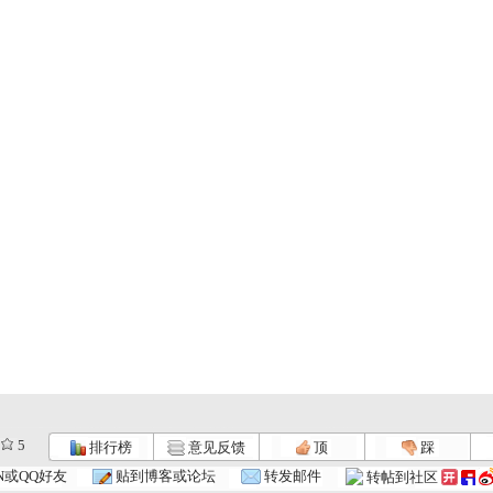
5
排行榜
意见反馈
顶
踩
N或QQ好友
贴到博客或论坛
转发邮件
转帖到社区