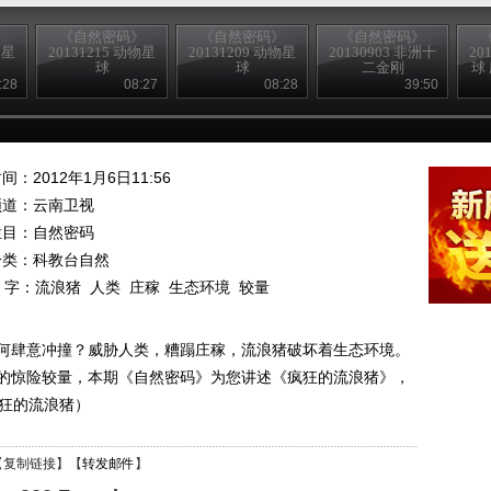
》
《自然密码》
《自然密码》
《自然密码》
物星
20131215 动物星
20131209 动物星
20130903 非洲十
20
球
球
二金刚
球
:28
08:27
08:28
39:50
间：2012年1月6日11:56
频道：
云南卫视
栏目：
自然密码
分类：科教台自然
 字：
流浪猪
人类
庄稼
生态环境
较量
何肆意冲撞？威胁人类，糟蹋庄稼，流浪猪破坏着生态环境。
的惊险较量，本期《自然密码》为您讲述《疯狂的流浪猪》，
 疯狂的流浪猪）
【
复制链接
】【
转发邮件
】