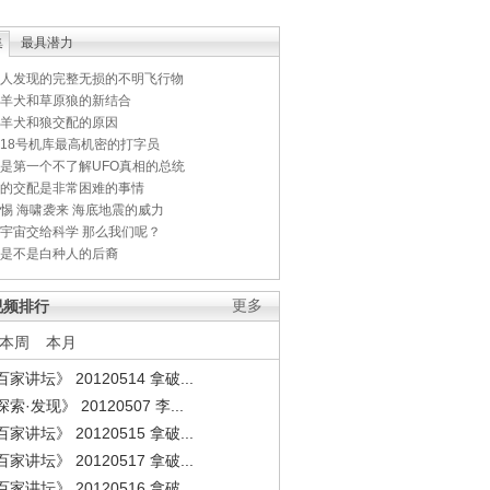
集
最具潜力
人发现的完整无损的不明飞行物
羊犬和草原狼的新结合
羊犬和狼交配的原因
18号机库最高机密的打字员
是第一个不了解UFO真相的总统
的交配是非常困难的事情
惕 海啸袭来 海底地震的威力
宇宙交给科学 那么我们呢？
是不是白种人的后裔
视频排行
更多
本周
本月
家讲坛》 20120514 拿破...
索·发现》 20120507 李...
家讲坛》 20120515 拿破...
家讲坛》 20120517 拿破...
家讲坛》 20120516 拿破...