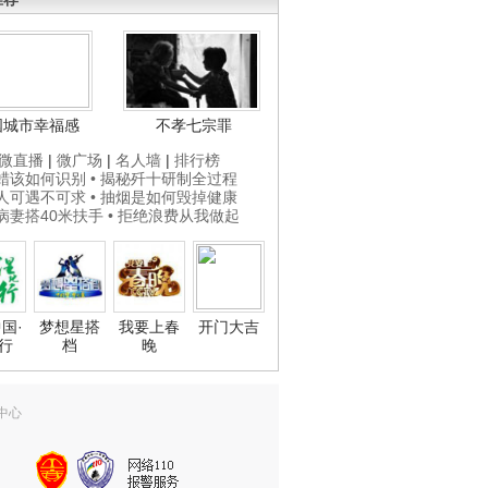
国城市幸福感
不孝七宗罪
微直播
|
微广场
|
名人墙
|
排行榜
打蜡该如何识别
• 揭秘歼十研制全过程
贵人可遇不可求
• 抽烟是如何毁掉健康
为病妻搭40米扶手
• 拒绝浪费从我做起
国·
梦想星搭
我要上春
开门大吉
行
档
晚
中心