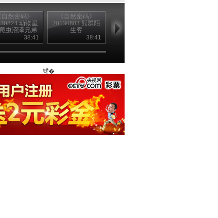
《自然密码》
《自然密码》
《自然密码》
《自然密码
130824 动物星
20130803 熊群陌
20130727 动物星
20130720 动
 爬虫沼泽兄弟
生客
球
球
档
38:41
38:41
39:58
38
锘�