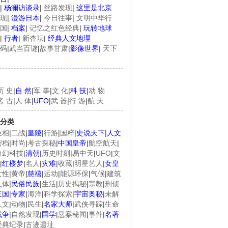
|
杨澜访谈录
|
丝路发现
|
这里是北京
现
|
漫游日本
|
今日往事
|
文明中华行
国
|
档案
|
记忆之红色经典
|
玩转地球
|
行者
|
新杏坛
|
经典人文地理
码
|
武当百谜
|
故事甘肃
|
影像世界
|
天下
历 史
|
自 然
|
军 事
|
文 化
|
科 技
|
动 物
考 古
|
人 体
|
UFO
|
武 器
|
行 游
|
航 天
分类
臣相
|
二战
|
皇陵
|
行游
|
国粹
|
史说天下
|
人文
密档
|
时尚
|
考古探秘
|
中国皇帝
|
航空航天
|
奇幻科技
|
清朝
|
历史时刻
|
易中天
|
UFO
|
文
|
红楼梦
|
名人
|
灾难
|
收藏
|
明星艺人
|
女皇
女性
|
黄帝
|
慈禧
|
运动
|
能源环保
|
气候
|
建筑
人体
|
民俗民族
|
生活
|
历史揭秘
|
宗教
|
刑侦
三国
|
专家
|
海洋
|
科学探索
|
宇宙奥秘
|
未解
人文
|
动物
|
民生
|
名家大师
|
武侠寻踪
|
生命
战争
|
自然发现
|
国学
|
悬案秘闻
|
事件
|
名著
经典纪录
|
古迹遗址