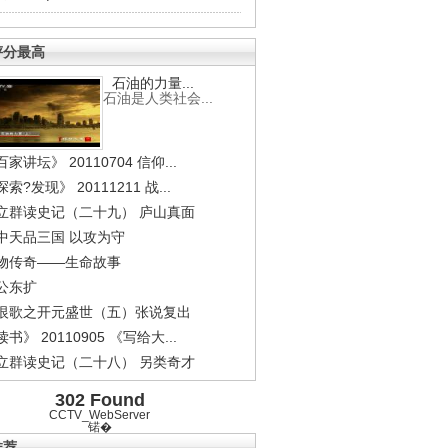
评分最高
石油的力量...
石油是人类社会...
家讲坛》 20110704 信仰...
索?发现》 20111211 战...
立群读史记（二十九） 庐山真面
中天品三国 以攻为守
物传奇——生命故事
公东扩
恨歌之开元盛世（五）张说复出
书》 20110905 《写给大...
立群读史记（二十八） 另类奇才
302 Found
CCTV_WebServer
锘�
推荐